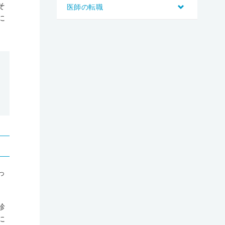
そ
医師の転職
に
っ
診
に