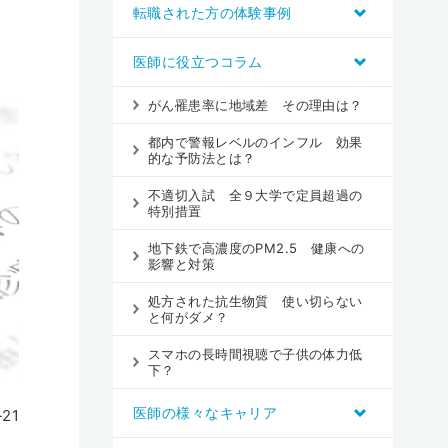
転職された方の体験事例
医師に役立つコラム
がん罹患率に地域差 その理由は？
都内で警報レベルのインフル 効果
的な予防法とは？
不適切入試 全９大学で定員超過の
特別措置
地下鉄で高濃度のPM2.5 健康への
影響と対策
処方された抗生物質 使い切らない
と何がダメ？
スマホの長時間視聴で子供の体力低
下？
医師の様々なキャリア
-21