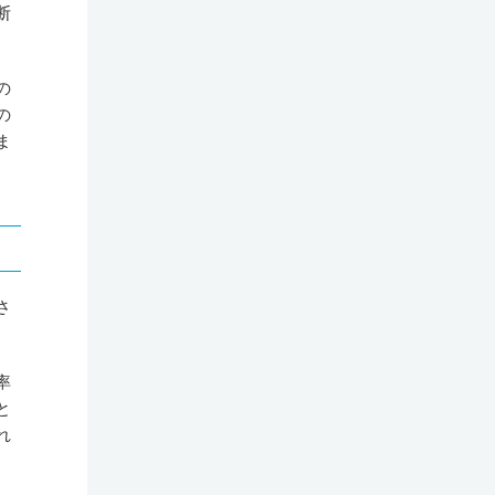
断
の
の
ま
さ
率
と
れ