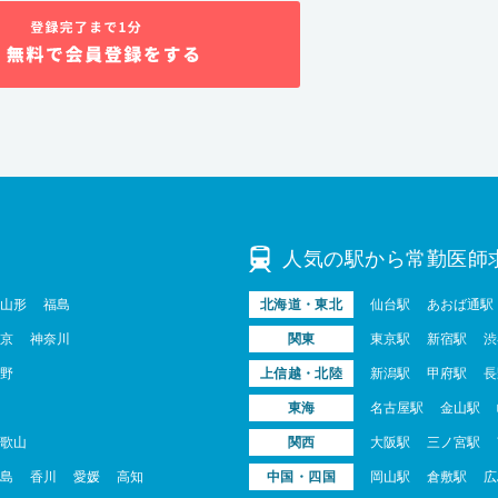
人気の駅から常勤医師
山形
福島
北海道・東北
仙台駅
あおば通駅
京
神奈川
関東
東京駅
新宿駅
渋
野
上信越・北陸
新潟駅
甲府駅
長
東海
名古屋駅
金山駅
歌山
関西
大阪駅
三ノ宮駅
島
香川
愛媛
高知
中国・四国
岡山駅
倉敷駅
広