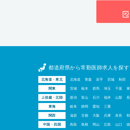
都道府県から常勤医師求人を探す
北海道・東北
北海道
青森
岩手
宮城
秋田
関東
茨城
栃木
群馬
埼玉
千葉
東
上信越・北陸
新潟
富山
石川
福井
山梨
長
東海
岐阜
静岡
愛知
三重
関西
滋賀
京都
大阪
兵庫
奈良
和
中国・四国
鳥取
島根
岡山
広島
山口
徳