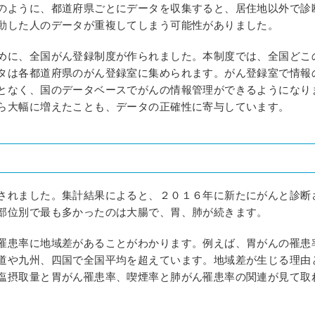
のように、都道府県ごとにデータを収集すると、居住地以外で診
動した人のデータが重複してしまう可能性がありました。
めに、全国がん登録制度が作られました。本制度では、全国どこ
タは各都道府県のがん登録室に集められます。がん登録室で情報
となく、国のデータベースでがんの情報管理ができるようになり
ら大幅に増えたことも、データの正確性に寄与しています。
されました。集計結果によると、２０１６年に新たにがんと診断
部位別で最も多かったのは大腸で、胃、肺が続きます。
罹患率に地域差があることがわかります。例えば、胃がんの罹患
道や九州、四国で全国平均を超えています。地域差が生じる理由
塩摂取量と胃がん罹患率、喫煙率と肺がん罹患率の関連が見て取