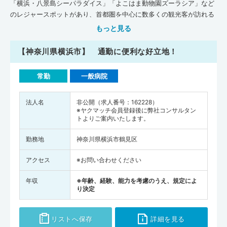
「横浜・八景島シーパラダイス」「よこはま動物園ズーラシア」など
のレジャースポットがあり、首都圏を中心に数多くの観光客が訪れる
エリアです。横浜市の東部は東京湾に面しているので、海沿いの開放
もっと見る
的な景観を楽しみながら暮らすことができます。沿岸部は「横浜市立
大学」の医学部キャンパスがあり、医学生が行きかう活気ある地域で
【神奈川県横浜市】 通勤に便利な好立地！
もあります。市内には「JR東海道本線」や「JR横須賀線」などの鉄道
が乗り入れており、各駅周辺には飲食店がそろっているので、仕事終
常勤
一般病院
わりや休日にはお気に入りの店で外食を楽しむのも良いでしょう。横
浜市は、各エリアに総合病院が点在していることから、緊急時に医療
法人名
非公開（求人番号：162228）
機関を受診しやすいです。日本医師会が公表している『地域医療情報
※ヤクマッチ会員登録後に弊社コンサルタン
システムJMAP』のデータによると、平成30年11月時点で、横浜市
トよりご案内いたします。
（横浜西部医療圏）の医療機関・介護施設数は、一般診療所が767
軒、病院が48軒、歯科が579軒、在宅療養支援診療所が103軒、在宅
勤務地
神奈川県横浜市鶴見区
療養支援病院が13軒、介護施設が1,670軒となっています。全国平均
施設数(人口10万人あたり)と比べてみると、横浜市では､一般診療所・
アクセス
※お問い合わせください
病院・歯科・在宅療養支援診療所・介護施設の数が全国平均を下まわ
年収
※年齢、経験、能力を考慮のうえ、規定によ
っています。一方で、在宅療養支援病院の数は横浜市が全国平均を上
り決定
まわっている状況です。病床数（人口10万人あたり）は、一般診療
所・病院の病床数ともに横浜市が全国平均を下まわっています。また
厚生労働省が調査・発表した『医師・歯科医師・薬剤師統計の概況
リストへ保存
詳細を見る
（平成30年）』によると、横浜市の医師の人数は2,451人（全国の医