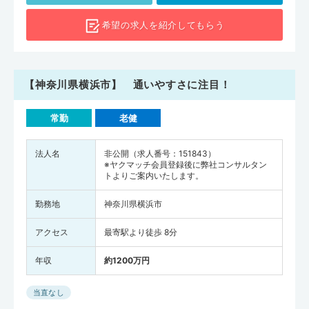
師の人数は327,210人)でした。横浜市の医師の人数を人口10万人あた
希望の求人を
紹介してもらう
りに換算すると222人（全国平均は258.8人）となります。中核病院
の「横浜市立大学附属 市民総合医療センター」は各地域の医師会と共
同で症例検討会を開催するなど、横浜市では地域が連携した研修会が
盛んにおこなわれているので、医師として自己研鑽を続けながら働き
【神奈川県横浜市】 通いやすさに注目！
やすいでしょう。神奈川県で転職を考えている方は、ぜひ横浜市の求
人もチェックしてみてください。
常勤
老健
法人名
非公開（求人番号：151843）
※ヤクマッチ会員登録後に弊社コンサルタン
トよりご案内いたします。
勤務地
神奈川県横浜市
アクセス
最寄駅より徒歩 8分
年収
約1200万円
当直なし