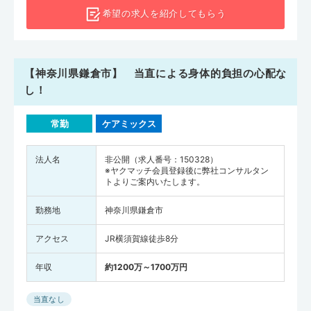
希望の求人を
紹介してもらう
【神奈川県鎌倉市】 当直による身体的負担の心配な
し！
常勤
ケアミックス
法人名
非公開（求人番号：150328）
※ヤクマッチ会員登録後に弊社コンサルタン
トよりご案内いたします。
勤務地
神奈川県鎌倉市
アクセス
JR横須賀線徒歩8分
年収
約1200万～1700万円
当直なし