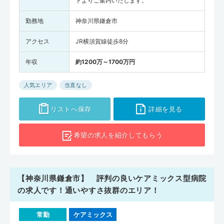
トよりご案内いたします。
勤務地
神奈川県鎌倉市
アクセス
JR横須賀線徒歩8分
年収
約1200万～1700万円
人気エリア
当直なし
リストへ保存
詳細を見る
希望の求人を
紹介してもらう
【神奈川県鎌倉市】 評判の良いケアミックス型病院
の求人です！通いやすさ抜群のエリア！
常勤
ケアミックス