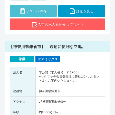
川崎市川崎区で536人でした。神奈川県の医師の人数を人口10万人あ
たりに換算すると、県全体で231人（全国平均は246人）、横浜市西
リストへ保存
詳細を見る
区で342人、川崎市川崎区で240人となります。神奈川県は内科や外
科・小児科など診療科で医師が不足しており、医療機関・介護施設に
希望の求人を
紹介してもらう
関わらず医師の需要が高いのもポイントです。ぜひ神奈川県の求人を
チェックしてみてはいかがでしょうか。
【神奈川県鎌倉市】 通勤に便利な立地。
常勤
ケアミックス
法人名
非公開（求人番号：212706）
※ヤクマッチ会員登録後に弊社コンサルタン
トよりご案内いたします。
勤務地
神奈川県鎌倉市
アクセス
JR横須賀線徒歩8分
年収
約1500万円～