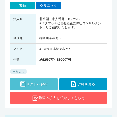
常勤
クリニック
法人名
非公開（求人番号：138251）
※ヤクマッチ会員登録後に弊社コンサルタン
トよりご案内いたします。
勤務地
神奈川県鎌倉市
アクセス
JR東海道本線徒歩7分
年収
約1250万～1800万円
当直なし
リストへ保存
詳細を見る
希望の求人を
紹介してもらう