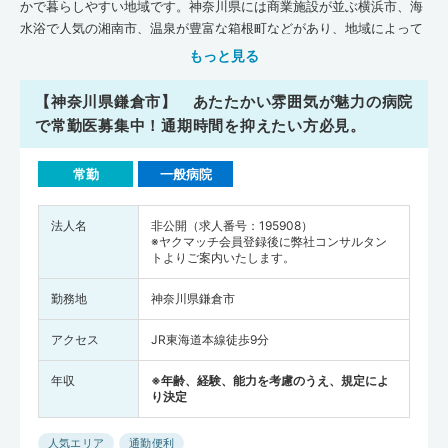
かで暮らしやすい地域です。神奈川県には商業施設が並ぶ横浜市、海
水浴で人気の湘南市、温泉が豊富な箱根町などがあり、地域によって
さまざまな雰囲気を楽しめるエリアとなっています。県内には水族館
もっと見る
や動物園・ショッピングモールなども点在しているので、世帯や世代
に関わらず余暇を満喫しやすいのも特徴です。神奈川県には「東海大
【神奈川県鎌倉市】 あたたかい雰囲気が魅力の病院
学」や「北里大学」をはじめ4つの医学部が設置されており、全国で
で常勤医募集中！通期時間を抑えたい方必見。
活躍する多くの医師を輩出しています。日本医師会の『地域医療情報
システム JMAP』によると、平成30年11月時点で、神奈川県には一
常勤
一般病院
般診療所が6,361軒、病院が339軒、歯科が5,162軒、在宅療養支援診
療所が894軒、在宅療養支援病院が69軒、介護施設が13,132軒ありま
す。全国平均施設数(人口10万人あたり)と比べてみると、神奈川県は
法人名
非公開（求人番号：195908）
※ヤクマッチ会員登録後に弊社コンサルタン
一般診療所・病院・在宅療養支援診療所・在宅療養支援病院・介護施
トよりご案内いたします。
設の数が全国平均を下まわっている状況です。一方で、歯科の数は神
奈川県が全国平均を上まわっています。病床数（人口10万人あたり）
勤務地
神奈川県鎌倉市
は、一般診療所・病院の数が全国平均を下まわっています。「横浜市
立大学病院」や「横浜市立大学附属 市民総合医療センター」では地域
アクセス
JR東海道本線徒歩9分
医療連連携をテーマに研修会を盛んにおこなっており、医師の立場か
らすると、県内で働きながら医療・福祉連携について学んでいきやす
年収
※年齢、経験、能力を考慮のうえ、規定によ
り決定
いでしょう。また厚生労働省が調査・発表した『医師・歯科医師・薬
剤師統計の概況（平成30年）』によると、神奈川県全体の医師の人数
人気エリア
通勤便利
は21,122人（全国の医師の人数は327,210人)、横浜市西区で337人、