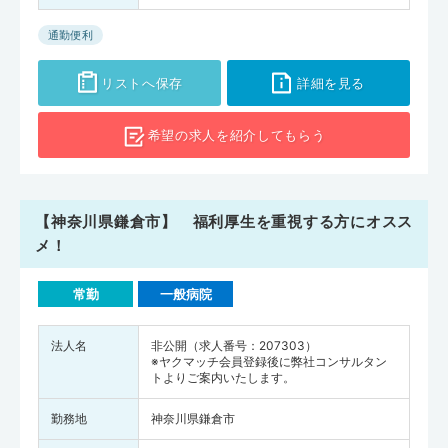
通勤便利
リストへ保存
詳細を見る
希望の求人を
紹介してもらう
【神奈川県鎌倉市】 福利厚生を重視する方にオスス
メ！
常勤
一般病院
法人名
非公開（求人番号：207303）
※ヤクマッチ会員登録後に弊社コンサルタン
トよりご案内いたします。
勤務地
神奈川県鎌倉市