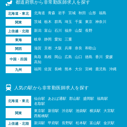
都道府県から非常勤医師求人を探す
北海道
青森
岩手
宮城
秋田
山形
福島
北海道・東北
茨城
栃木
群馬
埼玉
千葉
東京
神奈川
関東
新潟
富山
石川
福井
山梨
長野
上信越・北陸
岐阜
静岡
愛知
三重
東海
滋賀
京都
大阪
兵庫
奈良
和歌山
関西
鳥取
島根
岡山
広島
山口
徳島
香川
愛媛
中国・四国
高知
福岡
佐賀
長崎
熊本
大分
宮崎
鹿児島
沖縄
九州
人気の駅から非常勤医師求人を探す
仙台駅
あおば通駅
郡山駅
盛岡駅
福島駅
北海道・東北
名取駅
東京駅
新宿駅
渋谷駅
池袋駅
横浜駅
大宮駅
関東
西船橋駅
新潟駅
甲府駅
長野駅
松本駅
富山駅
金沢駅
上信越・北陸