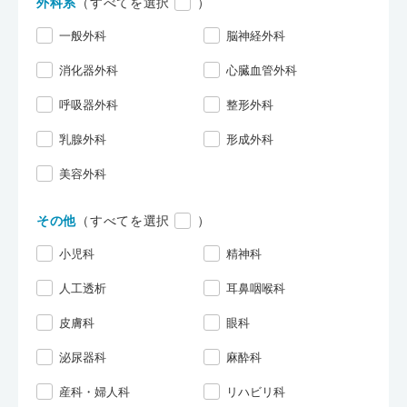
外科系
（すべてを選択
）
一般外科
脳神経外科
消化器外科
心臓血管外科
呼吸器外科
整形外科
乳腺外科
形成外科
美容外科
その他
（すべてを選択
）
小児科
精神科
人工透析
耳鼻咽喉科
皮膚科
眼科
泌尿器科
麻酔科
産科・婦人科
リハビリ科