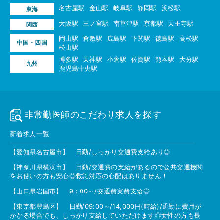
名古屋駅
金山駅
岐阜駅
静岡駅
浜松駅
東海
大阪駅
三ノ宮駅
南草津駅
京都駅
天王寺駅
関西
岡山駅
倉敷駅
広島駅
下関駅
徳島駅
高松駅
中国・四国
松山駅
博多駅
天神駅
小倉駅
佐賀駅
熊本駅
大分駅
九州
鹿児島中央駅
非常勤医師のこだわり求人を探す
新着求人一覧
【愛知県名古屋市】 日勤/しっかり交通費支給あり◎
【神奈川県横浜市】 日勤/交通費の支給があるので公共交通機関
をお使いの方も安心◎救急対応の心配はありません！
【山口県岩国市】 9：00～/交通費実費支給◎
【東京都豊島区】 日勤/09:00～/14,000円(時給)/通勤に費用が
かかる場合でも、しっかり支給していただけます◎女性の方も長