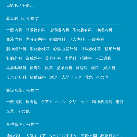
日給10万円以上
募集科目から探す
一般内科
呼吸器内科
循環器内科
消化器内科
神経内科
血液内科
内分泌内科
心療内科
老人内科
一般外科
脳神経外科
消化器外科
心臓血管外科
呼吸器外科
整形外科
乳腺外科
形成外科
美容外科
小児科
精神科
人工透析
耳鼻咽喉科
皮膚科
眼科
泌尿器科
麻酔科
産科・婦人科
リハビリ科
放射線科
健診・人間ドック
救急
その他
施設形態から探す
一般病院
療養型
ケアミックス
クリニック
精神科病院
老健
企業
その他
希望条件から探す
通勤便利
人気エリア
女性におすすめ
年齢不問
救急対応なし