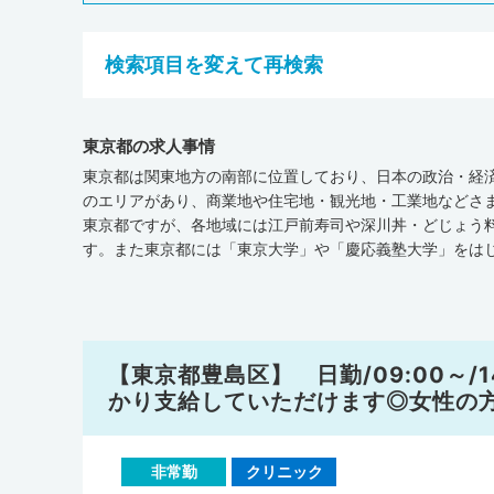
検索項目を変えて再検索
東京都の求人事情
東京都は関東地方の南部に位置しており、日本の政治・経済
のエリアがあり、商業地や住宅地・観光地・工業地などさ
東京都ですが、各地域には江戸前寿司や深川丼・どじょう
す。また東京都には「東京大学」や「慶応義塾大学」をは
情報システム JMAP』によると、平成30年11月時点で、東
診療所が1,577軒、在宅療養支援病院が128軒、介護施設が
院・在宅療養支援病院・介護施設の数が全国平均を下まわ
います。なお、在宅療養支援診療所の数は全国平均と同等
国平均を下まわっています。東京都には「順天堂大学付属
【東京都豊島区】 日勤/09:00～/
われているので、医師として働くなかでさまざまなスキル
かり支給していただけます◎女性の
剤師統計の概況（平成30年）』によると、東京都全体の医師の人
で1,277人でした。東京都の医師の人数を人口10万人あた
177人となります。東京都都市会では産業医や健康スポー
非常勤
クリニック
多彩なキャリアアップが期待できるでしょう。ぜひ東京都