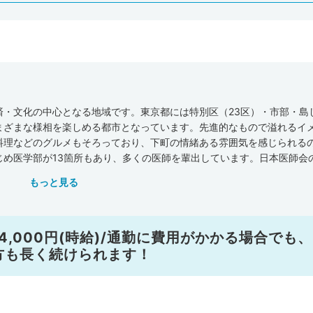
・文化の中心となる地域です。東京都には特別区（23区）・市部・島
まざまな様相を楽しめる都市となっています。先進的なもので溢れるイ
料理などのグルメもそろっており、下町の情緒ある雰囲気を感じられる
じめ医学部が13箇所もあり、多くの医師を輩出しています。日本医師会
京都には一般診療所が12,494軒、病院が647軒、歯科が10,980軒、
もっと見る
17,220軒あります。全国平均施設数(人口10万人あたり)と比べてみる
っている状況です。一方で、一般診療所・歯科の数は東京都が全国平均
の施設数です。病床数（人口10万人あたり）は、一般診療所・病院の数
病院」などの大学病院も多く、医学研究や医療機器についての研修会も
14,000円(時給)/通勤に費用がかかる場合でも
を身につけやすいでしょう。また厚生労働省が調査・発表した『医師・
方も長く続けられます！
数は44,372人（全国の医師の人数は327,210人)、世田谷区で1,9
りに換算すると、都全体で328人（全国平均は246人）、世田谷区で216
ツ医などの研修会もおこなっており、企業やスポーツ分野でも活躍でき
の求人情報をチェックしてみてください。