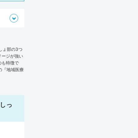
しょ部の3つ
メージが強い
のも特徴で
の『地域医療
在宅療養支援
と、東京都は病
を上まわって
がいずれも全
盛んにおこな
、しっ
歯科医師・薬
52人、練馬区
人、練馬区で
る医師として