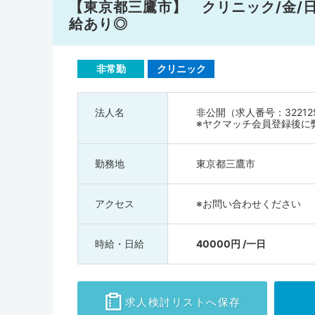
【東京都三鷹市】 クリニック/金/日勤/
給あり◎
非常勤
クリニック
法人名
非公開（求人番号：32212
※ヤクマッチ会員登録後に
勤務地
東京都三鷹市
アクセス
※お問い合わせください
時給・日給
40000円 /一日
求人検討
リストへ保存