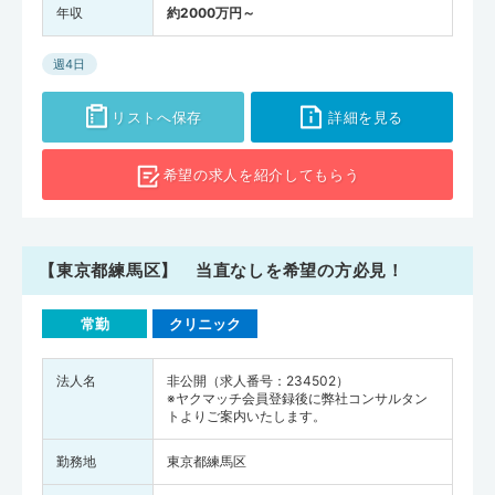
年収
約2000万円～
週4日
リストへ保存
詳細を見る
希望の求人を
紹介してもらう
【東京都練馬区】 当直なしを希望の方必見！
常勤
クリニック
法人名
非公開（求人番号：234502）
※ヤクマッチ会員登録後に弊社コンサルタン
トよりご案内いたします。
勤務地
東京都練馬区