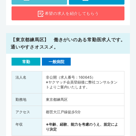
師の人数を人口10万人あたりに換算すると177人（全国平均は258.8
人）となります。練馬区は人口の増加・高齢化が進んでいる地域であ
希望の求人を
紹介してもらう
り、将来的にもさまざまな診療科の医療サービスが必要とされると予
想されています。東京都で転職を考えている方は、ぜひ練馬区の求人
もチェックしてみてください。
【東京都練馬区】 働きがいのある常勤医求人です。
通いやすさオススメ。
常勤
一般病院
法人名
非公開（求人番号：160645）
※ヤクマッチ会員登録後に弊社コンサルタン
トよりご案内いたします。
勤務地
東京都練馬区
アクセス
都営大江戸線徒歩5分
年収
※年齢、経験、能力を考慮のうえ、規定によ
り決定