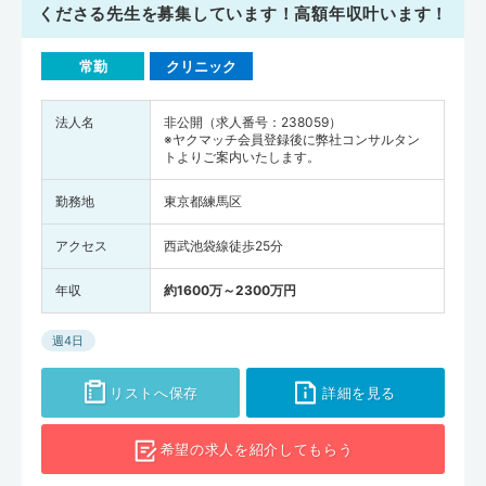
くださる先生を募集しています！高額年収叶います！
常勤
クリニック
法人名
非公開（求人番号：238059）
※ヤクマッチ会員登録後に弊社コンサルタン
トよりご案内いたします。
勤務地
東京都練馬区
アクセス
西武池袋線徒歩25分
年収
約1600万～2300万円
週4日
リストへ保存
詳細を見る
希望の求人を
紹介してもらう