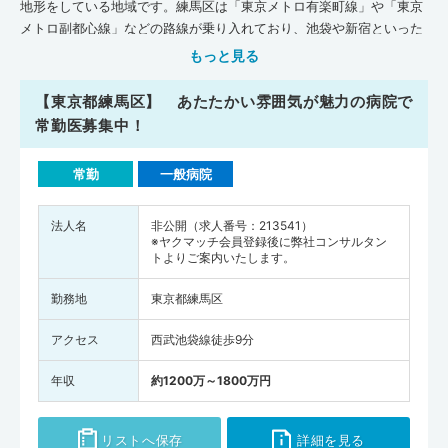
地形をしている地域です。練馬区は「東京メトロ有楽町線」や「東京
メトロ副都心線」などの路線が乗り入れており、池袋や新宿といった
繁華街へのアクセスがしやすいエリアとなっています。区内には「都
もっと見る
立石神井公園」や「都立光が丘公園」などのスポットがあり、散歩や
森林浴・釣りをはじめとするレジャーを楽しむ住民も多いです。ま
【東京都練馬区】 あたたかい雰囲気が魅力の病院で
た、主要駅の練馬駅を中心に創作ダイニングなどの飲食店もそろって
常勤医募集中！
いるので、仕事終わりには駅前で外食を楽しむのも良いでしょう。練
馬区は、一般診療所や総合病院が点在しています。「順天堂大学医学
常勤
一般病院
部附属練馬病院」にはERも設置されており、24時間体制の救急診療
に対応しています。日本医師会が公表している『地域医療情報システ
ムJMAP』のデータによると、平成30年11月時点で、練馬区の医療機
法人名
非公開（求人番号：213541）
※ヤクマッチ会員登録後に弊社コンサルタン
関・介護施設数は、一般診療所が554軒、病院が20軒、歯科が483
トよりご案内いたします。
軒、在宅療養支援診療所が80軒、在宅療養支援病院が4軒、介護施設
が1,018軒でした。全国平均施設数(人口10万人あたり)と比べてみる
勤務地
東京都練馬区
と、練馬区では､病院・在宅療養支援診療所・在宅療養支援病院・介
護施設の数が全国平均を下まわっています。一方で、一般診療所・歯
アクセス
西武池袋線徒歩9分
科の数は、練馬区が全国平均を上まわっている状況です。病床数（人
口10万人あたり）は、一般診療所・病院の病床数ともに練馬区が全国
年収
約1200万～1800万円
平均を下まわっています。また厚生労働省が調査・発表した『医師・
歯科医師・薬剤師統計の概況（平成30年）』によると、練馬区の医師
リストへ保存
詳細を見る
の人数は1,277人（全国の医師の人数は327,210人)でした。練馬区の医