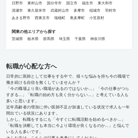
日野市
東村山市
国分寺市
国立市
福生市
東大和市
清瀬市
東久留米市
武蔵村山市
多摩市
稲城市
羽村市
あきる野市
西東京市
瑞穂町
奥多摩町
小笠原村
関東の他エリアから探す
茨城県
栃木県
群馬県
埼玉県
千葉県
神奈川県
転職が心配な方へ
日常的に医師として仕事をする中で、様々な悩みを持ち今の職場で
働き続ける自信を無くしていませんか？
「今の職場より良い職場があるのではないか…」「今の仕事がつら
すぎる…」「転職の始め方も良く分からない…」と考えている人も
多いと思います。
近年高齢者の増加に伴い医師不足が加速している状況で求人も一年
間出ている状況にあります。
しかし、転職をするにも「今すぐに転職活動を始めるべきか…」
「転職を決断しても本当に今より環境が良くなるのか…」と悩んで
いる人も多いです。
そんな方は、こちらの記事を参考にしてください。