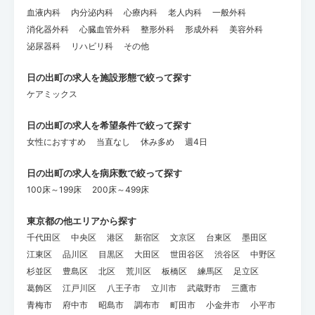
血液内科
内分泌内科
心療内科
老人内科
一般外科
消化器外科
心臓血管外科
整形外科
形成外科
美容外科
泌尿器科
リハビリ科
その他
日の出町の求人を施設形態で絞って探す
ケアミックス
日の出町の求人を希望条件で絞って探す
女性におすすめ
当直なし
休み多め
週4日
日の出町の求人を病床数で絞って探す
100床～199床
200床～499床
東京都の他エリアから探す
千代田区
中央区
港区
新宿区
文京区
台東区
墨田区
江東区
品川区
目黒区
大田区
世田谷区
渋谷区
中野区
杉並区
豊島区
北区
荒川区
板橋区
練馬区
足立区
葛飾区
江戸川区
八王子市
立川市
武蔵野市
三鷹市
青梅市
府中市
昭島市
調布市
町田市
小金井市
小平市