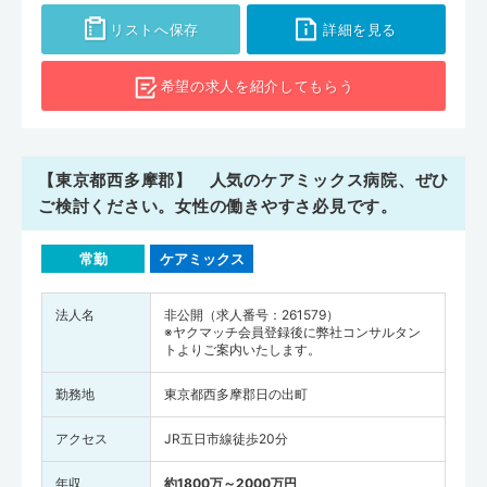
人数は327,210人)、世田谷区で1,952人、練馬区で1,277人でした。東
リストへ保存
詳細を見る
京都の医師の人数を人口10万人あたりに換算すると、都全体で328人
（全国平均は246人）、世田谷区で216人、練馬区で177人となりま
希望の求人を
紹介してもらう
す。東京都都市会では産業医や健康スポーツ医などの研修会もおこな
っており、企業やスポーツ分野でも活躍できる医師として多彩なキャ
リアアップが期待できるでしょう。ぜひ東京都の求人情報をチェック
してみてください。
【東京都西多摩郡】 人気のケアミックス病院、ぜひ
ご検討ください。女性の働きやすさ必見です。
常勤
ケアミックス
法人名
非公開（求人番号：261579）
※ヤクマッチ会員登録後に弊社コンサルタン
トよりご案内いたします。
勤務地
東京都西多摩郡日の出町
アクセス
JR五日市線徒歩20分
年収
約1800万～2000万円