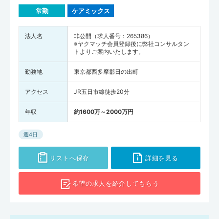
常勤
ケアミックス
法人名
非公開（求人番号：265386）
※ヤクマッチ会員登録後に弊社コンサルタン
トよりご案内いたします。
勤務地
東京都西多摩郡日の出町
アクセス
JR五日市線徒歩20分
年収
約1600万～2000万円
週4日
リストへ保存
詳細を見る
希望の求人を
紹介してもらう