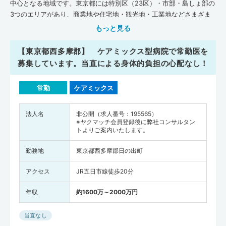
中心となる地域です。東京都には特別区（23区）・市部・島しょ部の
3つのエリアがあり、商業地や住宅地・観光地・工業地などさまざま
な様相を楽しめる都市となっています。先進的なもので溢れるイメー
もっと見る
ジが強い東京都ですが、各地域には江戸前寿司や深川丼・どじょう料
理などのグルメもそろっており、下町の情緒ある雰囲気を感じられる
【東京都西多摩郡】 ケアミックス型病院で常勤医を
のも特徴です。また東京都には「東京大学」や「慶応義塾大学」をは
募集しています。当直による身体的負担の心配なし！
じめ医学部が13箇所もあり、多くの医師を輩出しています。日本医師
会の『地域医療情報システム JMAP』によると、平成30年11月時点
常勤
ケアミックス
で、東京都には一般診療所が12,494軒、病院が647軒、歯科が10,980
軒、在宅療養支援診療所が1,577軒、在宅療養支援病院が128軒、介護
施設が17,220軒あります。全国平均施設数(人口10万人あたり)と比べ
法人名
非公開（求人番号：195565）
※ヤクマッチ会員登録後に弊社コンサルタン
てみると、東京都は病院・在宅療養支援病院・介護施設の数が全国平
トよりご案内いたします。
均を下まわっている状況です。一方で、一般診療所・歯科の数は東京
都が全国平均を上まわっています。なお、在宅療養支援診療所の数は
勤務地
東京都西多摩郡日の出町
全国平均と同等の施設数です。病床数（人口10万人あたり）は、一般
診療所・病院の数がいずれも全国平均を下まわっています。東京都に
アクセス
JR五日市線徒歩20分
は「順天堂大学付属病院」などの大学病院も多く、医学研究や医療機
器についての研修会も盛んにおこなわれているので、医師として働く
年収
約1600万～2000万円
なかでさまざまなスキルを身につけやすいでしょう。また厚生労働省
が調査・発表した『医師・歯科医師・薬剤師統計の概況（平成30
当直なし
年）』によると、東京都全体の医師の人数は44,372人（全国の医師の