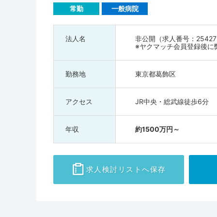
例検討会をおこなうなど、卒後教育にも力を入れているの
常勤
一般病院
考えている方は、ぜひ葛飾区の求人もチェックしてみてく
法人名
非公開（求人番号：25427
※ヤクマッチ会員登録後に
勤務地
東京都葛飾区
アクセス
JR中央・総武線徒歩6分
年収
約1500万円～
求人検討
リストへ保存