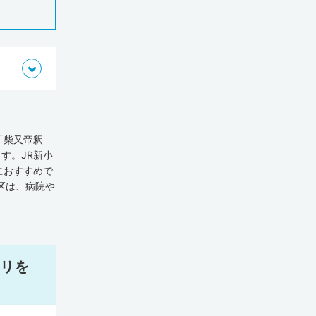
「柴又帝釈
す。JR新小
におすすめで
区は、病院や
葛飾区の医療
介護施設が
国平均を下ま
10万人あた
・背骨疾患な
リを
省が調査・発
0人)でした。
のテーマで症