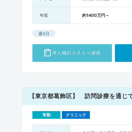
年収
約1400万円～
週4日
求人検討
リストへ保存
【東京都葛飾区】 訪問診療を通じ
常勤
クリニック