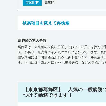
市区町村
葛飾区
検索項目を変えて再検索
葛飾区の求人事情
葛飾区は、東京都の東側に位置しており、江戸川を挟んで
天」があり、観光客にも人気のエリアとなっています。夏に
岩駅周辺には下町情緒あふれる「新小岩ルミエール商店街
す。区内には「京成本線」や「JR常磐線」などの路線が
診療所が点在しています。日本医師会が公表している『地域
機関・介護施設数は、一般診療所が348軒、病院が21軒、
3,510軒でした。全国平均施設数(人口10万人あたり)
わっています。一方で、一般診療所・歯科・在宅療養支援
り）は、一般診療所・病院の病床数ともに葛飾区が全国平
【東京都葛飾区】 人気の一般病院
どの専門外来を設けるなど、葛飾区にはさまざまな病気・
つけて勤務できます！
表した『医師・歯科医師・薬剤師統計の概況（平成30年）』に
葛飾区の医師の人数を人口10万人あたりに換算すると195