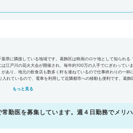
千葉県に隣接している地域です。葛飾区は映画のロケ地として知られる
は江戸川の花火大会が開催され、毎年約100万の人手でにぎわっていま
」があり、地元の飲食店も数多く軒を連ねているので仕事終わりの一杯
乗り入れているので、電車を利用して近隣都市への移動も便利です。葛飾
医療情報システムJMAP』のデータによると、平成30年11月時点で、
もっと見る
歯科が289軒、在宅療養支援診療所が42軒、在宅療養支援病院が6軒、
と比べてみると、葛飾区では､病院・在宅療養支援診療所・介護施設の数が全
病院の数は、葛飾区が全国平均を上まわっている状況です。病床数（人口
均を下まわっています。「東部地域病院」ではリウマチやのみこみ評価
で常勤医を募集しています。週４日勤務でメリハ
ケガの治療に対応できる専門医療機関もそろっています。また厚生労働
よると、葛飾区の医師の人数は863人（全国の医師の人数は327,21
人（全国平均は258.8人）となります。「葛飾区医師会」ではがん治療