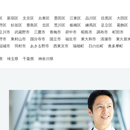
区
新宿区
文京区
台東区
墨田区
江東区
品川区
目黒区
大田区
野区
杉並区
豊島区
北区
荒川区
板橋区
練馬区
足立区
葛飾区
立川市
武蔵野市
三鷹市
青梅市
府中市
昭島市
調布市
町田市
野市
東村山市
国分寺市
国立市
福生市
東大和市
清瀬市
東久留
稲城市
羽村市
あきる野市
西東京市
瑞穂町
日の出町
奥多摩町
県
埼玉県
千葉県
神奈川県