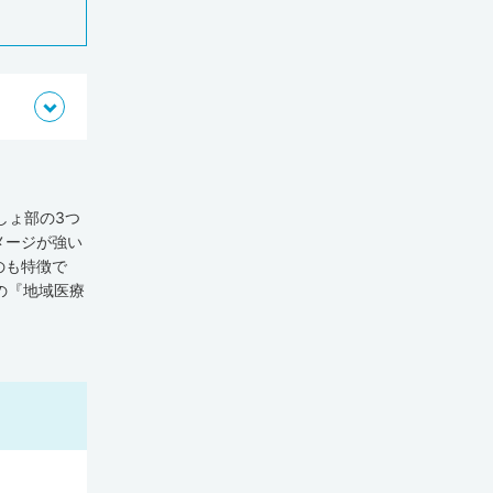
しょ部の3つ
メージが強い
のも特徴で
の『地域医療
在宅療養支援
と、東京都は病
を上まわって
がいずれも全
盛んにおこな
歯科医師・薬
52人、練馬区
人、練馬区で