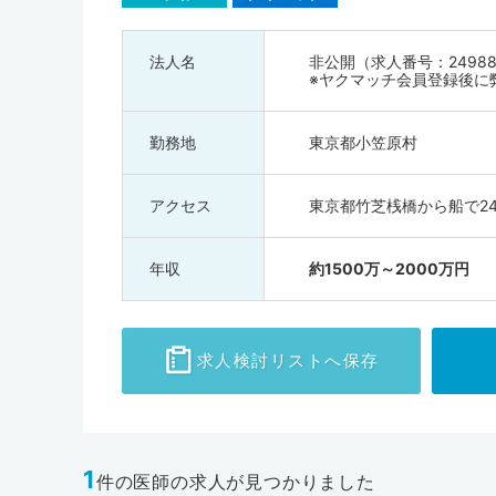
177人となります。東京都都市会では産業医や健康スポー
多彩なキャリアアップが期待できるでしょう。ぜひ東京都
法人名
非公開（求人番号：24988
※ヤクマッチ会員登録後に
勤務地
東京都小笠原村
アクセス
東京都竹芝桟橋から船で2
年収
約1500万～2000万円
求人検討
リストへ保存
1
件の医師の求人が見つかりました