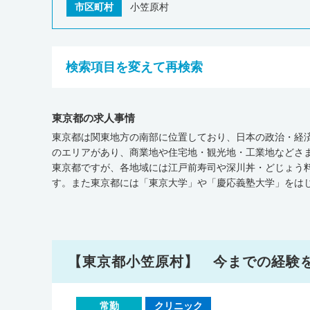
市区町村
小笠原村
検索項目を変えて再検索
東京都の求人事情
東京都は関東地方の南部に位置しており、日本の政治・経済
のエリアがあり、商業地や住宅地・観光地・工業地などさ
東京都ですが、各地域には江戸前寿司や深川丼・どじょう
す。また東京都には「東京大学」や「慶応義塾大学」をは
情報システム JMAP』によると、平成30年11月時点で、東
診療所が1,577軒、在宅療養支援病院が128軒、介護施設が
院・在宅療養支援病院・介護施設の数が全国平均を下まわ
います。なお、在宅療養支援診療所の数は全国平均と同等
国平均を下まわっています。東京都には「順天堂大学付属
【東京都小笠原村】 今までの経験
われているので、医師として働くなかでさまざまなスキル
剤師統計の概況（平成30年）』によると、東京都全体の医師の人
で1,277人でした。東京都の医師の人数を人口10万人あた
常勤
クリニック