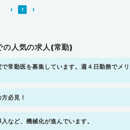
‹
›
1
での人気の求人(常勤)
院で常勤医を募集しています。週４日勤務でメリ
の方必見！
導入など、機械化が進んでいます。