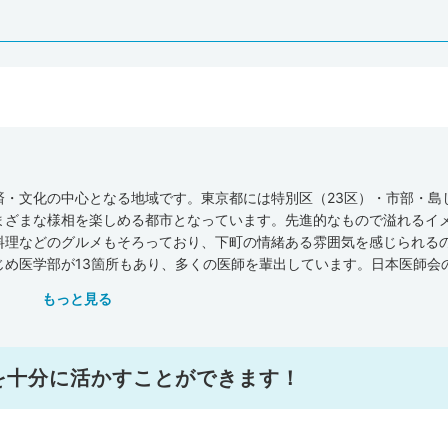
・文化の中心となる地域です。東京都には特別区（23区）・市部・島
まざまな様相を楽しめる都市となっています。先進的なもので溢れるイ
料理などのグルメもそろっており、下町の情緒ある雰囲気を感じられる
じめ医学部が13箇所もあり、多くの医師を輩出しています。日本医師会
京都には一般診療所が12,494軒、病院が647軒、歯科が10,980軒、
もっと見る
17,220軒あります。全国平均施設数(人口10万人あたり)と比べてみる
っている状況です。一方で、一般診療所・歯科の数は東京都が全国平均
の施設数です。病床数（人口10万人あたり）は、一般診療所・病院の数
病院」などの大学病院も多く、医学研究や医療機器についての研修会も
を十分に活かすことができます！
を身につけやすいでしょう。また厚生労働省が調査・発表した『医師・
数は44,372人（全国の医師の人数は327,210人)、世田谷区で1,9
りに換算すると、都全体で328人（全国平均は246人）、世田谷区で216