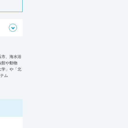
浜市、海水浴
族館や動物
大学」や「北
ステム
所が894軒、
診療所・病院・
国平均を上ま
「横浜市立大
きながら医
0年）』によ
た。神奈川県
0人となりま