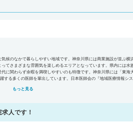
な気候のなかで暮らしやすい地域です。神奈川県には商業施設が並ぶ横
よってさまざまな雰囲気を楽しめるエリアとなっています。県内には水
世代に関わらず余暇を満喫しやすいのも特徴です。神奈川県には「東海
活躍する多くの医師を輩出しています。日本医師会の『地域医療情報シ
診療所が6,361軒、病院が339軒、歯科が5,162軒、在宅療養支援診療
もっと見る
。全国平均施設数(人口10万人あたり)と比べてみると、神奈川県は一般
全国平均を下まわっている状況です。一方で、歯科の数は神奈川県が全
療所・病院の数が全国平均を下まわっています。「横浜市立大学病院」や
ーマに研修会を盛んにおこなっており、医師の立場からすると、県内で働
院求人です！
生労働省が調査・発表した『医師・歯科医師・薬剤師統計の概況（平成3
人数は327,210人)、横浜市西区で337人、川崎市川崎区で536人でし
31人（全国平均は246人）、横浜市西区で342人、川崎市川崎区で24