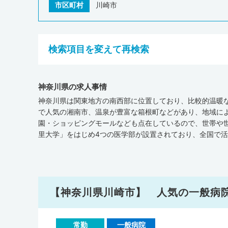
市区町村
川崎市
検索項目を変えて再検索
神奈川県の求人事情
神奈川県は関東地方の南西部に位置しており、比較的温暖
で人気の湘南市、温泉が豊富な箱根町などがあり、地域に
園・ショッピングモールなども点在しているので、世帯や
里大学」をはじめ4つの医学部が設置されており、全国で
JMAP』によると、平成30年11月時点で、神奈川県には一般
在宅療養支援病院が69軒、介護施設が13,132軒あります
在宅療養支援診療所・在宅療養支援病院・介護施設の数が
わっています。病床数（人口10万人あたり）は、一般診
学附属 市民総合医療センター」では地域医療連連携をテ
【神奈川県川崎市】 人気の一般病
療・福祉連携について学んでいきやすいでしょう。また厚
ると、神奈川県全体の医師の人数は21,122人（全国の医師の
の医師の人数を人口10万人あたりに換算すると、県全体で2
常勤
一般病院