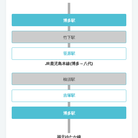
博多駅
竹下駅
笹原駅
JR鹿児島本線(博多～八代)
柚須駅
吉塚駅
博多駅
福北ゆたか線