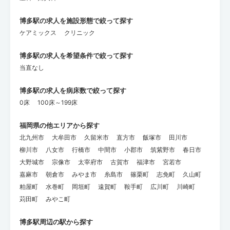
博多駅の求人を施設形態で絞って探す
ケアミックス
クリニック
博多駅の求人を希望条件で絞って探す
当直なし
博多駅の求人を病床数で絞って探す
0床
100床～199床
福岡県の他エリアから探す
北九州市
大牟田市
久留米市
直方市
飯塚市
田川市
柳川市
八女市
行橋市
中間市
小郡市
筑紫野市
春日市
大野城市
宗像市
太宰府市
古賀市
福津市
宮若市
嘉麻市
朝倉市
みやま市
糸島市
篠栗町
志免町
久山町
粕屋町
水巻町
岡垣町
遠賀町
鞍手町
広川町
川崎町
苅田町
みやこ町
博多駅周辺の駅から探す