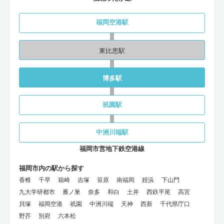
福岡空港駅
東比恵駅
博多駅
祇園駅
中洲川端駅
福岡市営地下鉄空港線
福岡市内の駅から探す
香椎
千早
箱崎
吉塚
笹原
南福岡
姪浜
下山門
九大学研都市
雁ノ巣
奈多
和白
土井
西鉄平尾
高宮
貝塚
福岡空港
祇園
中洲川端
天神
西新
千代県庁口
野芥
別府
六本松