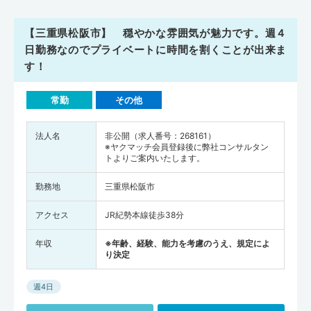
【三重県松阪市】 穏やかな雰囲気が魅力です。週４
日勤務なのでプライベートに時間を割くことが出来ま
す！
常勤
その他
法人名
非公開（求人番号：268161）
※ヤクマッチ会員登録後に弊社コンサルタン
トよりご案内いたします。
勤務地
三重県松阪市
アクセス
JR紀勢本線徒歩38分
年収
※年齢、経験、能力を考慮のうえ、規定によ
り決定
週4日