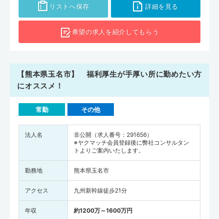
リストへ保存
詳細を見る
希望の求人を
紹介してもらう
【熊本県玉名市】 福利厚生が手厚い所に勤めたい方
にオススメ！
常勤
その他
法人名
非公開（求人番号：291656）
※ヤクマッチ会員登録後に弊社コンサルタン
トよりご案内いたします。
勤務地
熊本県玉名市
アクセス
九州新幹線徒歩21分
年収
約1200万～1600万円