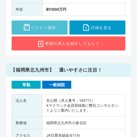
年収
約1000万円
リストへ保存
詳細を見る
希望の求人を
紹介してもらう
【福岡県北九州市】 通いやすさに注目！
常勤
一般病院
法人名
非公開（求人番号：164711）
※ヤクマッチ会員登録後に弊社コンサルタン
トよりご案内いたします。
勤務地
福岡県北九州市小倉北区
アクセス
JR日豊本線徒歩11分