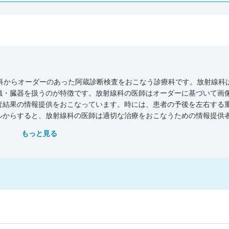
療科からオーダーのあった阿蔵診断検査をおこなう診療科です。放射線科
織・臓器を扱うのが特徴です。放射線科の医師はオーダーに基づいて画
査結果の情報提供をおこなっています。時には、患者の予後を左右する
ルからすると、放射線科の医師は適切な治療をおこなうための情報提供
-CTなど画像診断も高度化してきており、より専門的な画像検査・読影がお
もっと見る
調査・病院報告の概況（平成30年）」によると全国にある一般病院の数は
所（46.0％）でした。厚生労働省の「医師・歯科医師・薬剤師統計の概況
線科に勤務する医師は9,236名となっています。放射線科の医師は、多く
であるため、最新の機器を使用して診療をおこないたい方は大学病院や
！
究・研修機構の「勤務医の就労実態と意識に関する調査（平成24年）」
。なお放射線科では、約9割の医師が常勤で勤務し非常勤やアルバイトの医
べると必ずしも給与が高いとは言えません。ただし日直や宿直の日数が
事とプライベートのバランスをとりやすいでしょう。ぜひ放射線科の求