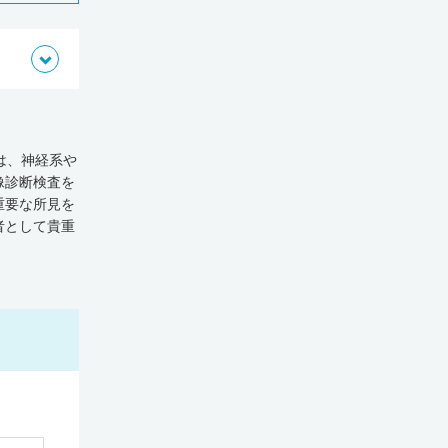
は、神経系や
像診断検査を
重要な所見を
者として貴重
こなえる医師
7,314施
（平成30
が病院に勤務
総合病院の求
によると、
師は約1割
少なく、肉体
人をチェック