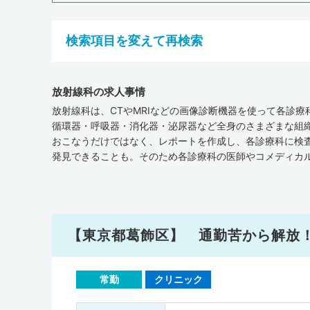
検索項目を変えて再検索
放射線科の求人事情
放射線科は、CTやMRIなどの画像診断機器を使って各診
循環器・呼吸器・消化器・泌尿器など全身のさまざまな組
おこなうだけではなく、レポートを作成し、各診療科に検
発見できることも。そのため各診療科の医師やコメディカ
な人材と言えるでしょう。近年ではSPECT-CTやPET
の需要が増加しています。厚生労働省の「医療施設（動態）
設であり、そのうち放射線科を標榜する病院は3 ,365箇
年）」の調査では、全国の医師数208,127人のうち放射
している状況です。画像診断機器は高額なものがほとんど
【東京都葛飾区】 通勤苦から解放
人を探してみると良いでしょう。独立行政法人 労働政策研
放射線科に勤務する医師の平均年収は1103.3万円でした
です。放射線科の医師はほかの診療科に勤務する医師と比
常勤
クリニック
的・精神的余裕を持って働きやすい診療科であるため、仕
してみてはいかがでしょうか。