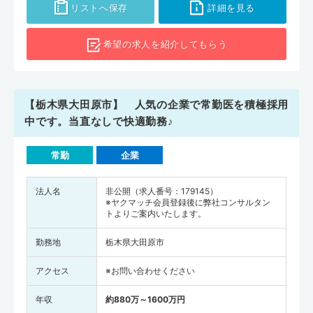
療機関・介護施設よりも少ないです。そのため、自分の希望条件に合
リストへ保存
詳細を見る
った求人情報があった際にはできるだけ早く相談・応募してみると良
いでしょう。臨床業務以外で医師としての知識や経験を活かしたい方
希望の求人を
紹介してもらう
は、ぜひ企業の求人をチェックしてみてはいかがでしょうか。
【栃木県大田原市】 人気の企業で常勤医を積極採用
中です。当直なしで快適勤務♪
常勤
企業
法人名
非公開（求人番号：179145）
※ヤクマッチ会員登録後に弊社コンサルタン
トよりご案内いたします。
勤務地
栃木県大田原市
アクセス
※お問い合わせください
年収
約880万～1600万円