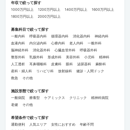
年収で絞って探す
1000万円以上
1200万円以上
1400万円以上
1600万円以上
1800万円以上
2000万円以上
募集科目で絞って探す
一般内科
呼吸器内科
循環器内科
消化器内科
神経内科
血液内科
内分泌内科
心療内科
老人内科
一般外科
脳神経外科
消化器外科
心臓血管外科
呼吸器外科
整形外科
乳腺外科
形成外科
美容外科
小児科
精神科
人工透析
耳鼻咽喉科
皮膚科
眼科
泌尿器科
麻酔科
産科・婦人科
リハビリ科
放射線科
健診・人間ドック
救急
その他
施設形態で絞って探す
一般病院
療養型
ケアミックス
クリニック
精神科病院
老健
その他
希望条件で絞って探す
通勤便利
人気エリア
女性におすすめ
年齢不問