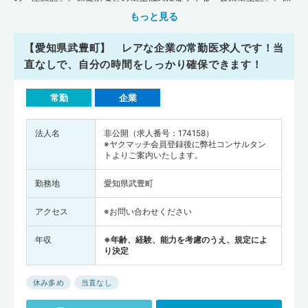
険会社の「査定医」、製薬会社に勤務する「メディカルドクター」が
もっと見る
あります。産業医は、一般企業の従業員の健康診断をおこなったり精
神衛生上の相談にのったりすることが仕事です。近年では、うつ病な
【愛知県武豊町】 レアな企業の常勤医求人です！当
どの精神疾患が社会問題にもなっており、産業医の需要が増えていま
直なしで、自分の時間をしっかり確保できます！
す。公衆衛生医は自治体の保健所に従事し、講演会や研修活動などを
通じて地域の衛生や健康・生活安全の推進・啓蒙活動をおこなう役割
常勤
企業
を担っています。査定医は、保険加入を希望する方の健康診断をおこ
なって、保険加入の是非を判断することが主な仕事です。産業医・公
衆衛生医・査定の平均年収は、1,000～1,200万円が相場です。一方
法人名
非公開（求人番号：174158）
※ヤクマッチ会員登録後に弊社コンサルタン
で、メディカルドクターは、新薬に関わる臨床試験や安全性のデータ
トよりご案内いたします。
収集などをおこないます。製薬会社の多くは利益率が良好であるた
め、医師の平均年収も1,500～2,000万円と高額になる傾向です。日本
勤務地
愛知県武豊町
では、製薬会社に勤務するメディカルドクターの人数は200名を超え
ると言われています。特に、製薬会社では新薬をはじめとする研究・
アクセス
※お問い合わせください
開発活動に関われる機会が多いことから、若手・中堅医師の方に人気
の分野となっています。企業に勤務する医師は、一般のサラリーマン
年収
※年齢、経験、能力を考慮のうえ、規定によ
り決定
と同じ扱いになるので、就業形態は週5日、8時間勤務（1時間休憩）
の職場が多いです。医療機関・介護施設に比べると当直や休日業務が
休み多め
当直なし
ないので、仕事と家庭のバランスをとりながら働きやすいでしょう。
企業の求人は、全国各地に点在しています。ただし、企業の求人は医