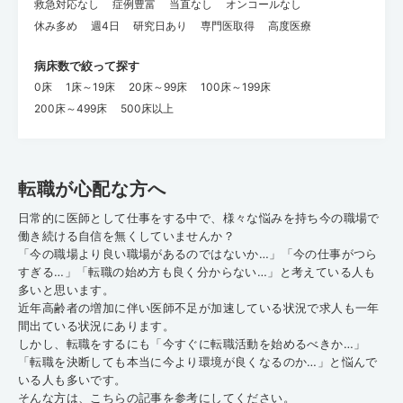
救急対応なし
症例豊富
当直なし
オンコールなし
休み多め
週4日
研究日あり
専門医取得
高度医療
病床数で絞って探す
0床
1床～19床
20床～99床
100床～199床
200床～499床
500床以上
転職が心配な方へ
日常的に医師として仕事をする中で、様々な悩みを持ち今の職場で
働き続ける自信を無くしていませんか？
「今の職場より良い職場があるのではないか…」「今の仕事がつら
すぎる…」「転職の始め方も良く分からない…」と考えている人も
多いと思います。
近年高齢者の増加に伴い医師不足が加速している状況で求人も一年
間出ている状況にあります。
しかし、転職をするにも「今すぐに転職活動を始めるべきか…」
「転職を決断しても本当に今より環境が良くなるのか…」と悩んで
いる人も多いです。
そんな方は、こちらの記事を参考にしてください。