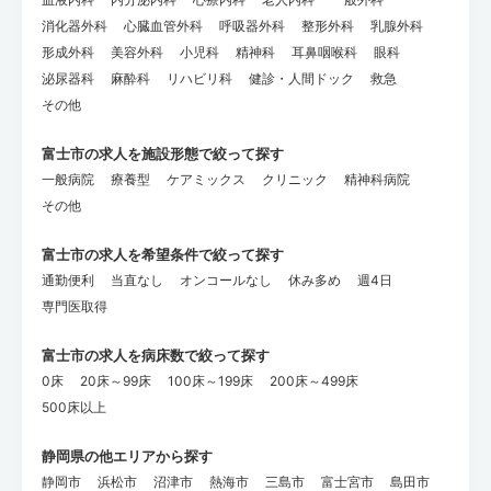
消化器外科
心臓血管外科
呼吸器外科
整形外科
乳腺外科
形成外科
美容外科
小児科
精神科
耳鼻咽喉科
眼科
泌尿器科
麻酔科
リハビリ科
健診・人間ドック
救急
その他
富士市の求人を施設形態で絞って探す
一般病院
療養型
ケアミックス
クリニック
精神科病院
その他
富士市の求人を希望条件で絞って探す
通勤便利
当直なし
オンコールなし
休み多め
週4日
専門医取得
富士市の求人を病床数で絞って探す
0床
20床～99床
100床～199床
200床～499床
500床以上
静岡県の他エリアから探す
静岡市
浜松市
沼津市
熱海市
三島市
富士宮市
島田市