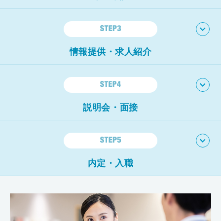
現在の転職活動に関する状況や希望条件をお聞かせくださ
い。
コンサルタントが希望の場所へ直接お伺いします。
電話
やメールをご希望の場合はそちらでも構いません。
情報提供・求人紹介
当社の
医療系資格を持ったコンサルタントが社内にいる
とい
う強みを活かして、実際に働いている医師の生の声を伝えま
す。
医療業界に精通したコンサルタント
があなたに合った病
院やクリニックを厳選してご紹介します。
説明会・面接
興味のある病院やクリニックがあれば、面接や説明会の日程
調整など、
煩雑な業務を代行
いたします。
職務経歴書の作成
や面接を通過する為の対策など、不安なことがあればお気軽
にご相談ください。
内定・入職
入職日の調整や条件交渉もお任せください。
働き始めるまで
責任を持ってサポート
させて頂きます。