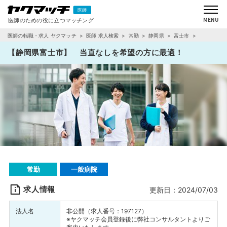
医師の転職・求人 ヤクマッチ
医師 求人検索
常勤
静岡県
富士市
求人詳細
【静岡県富士市】 当直なしを希望の方に最適！
常勤
一般病院
求人情報
更新日：2024/07/03
法人名
非公開（求人番号：197127）
※ヤクマッチ会員登録後に弊社コンサルタントよりご