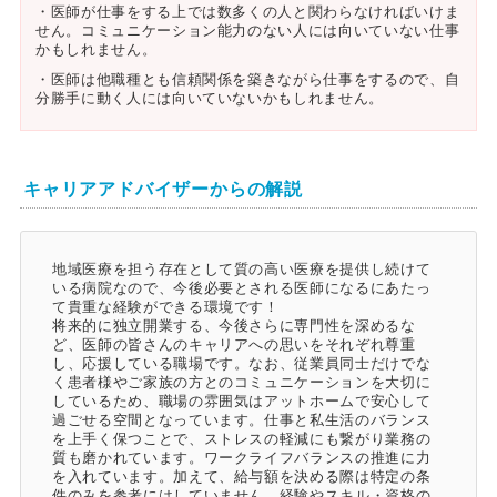
・医師が仕事をする上では数多くの人と関わらなければいけま
せん。コミュニケーション能力のない人には向いていない仕事
かもしれません。
・医師は他職種とも信頼関係を築きながら仕事をするので、自
分勝手に動く人には向いていないかもしれません。
キャリアアドバイザーからの解説
地域医療を担う存在として質の高い医療を提供し続けて
いる病院なので、今後必要とされる医師になるにあたっ
て貴重な経験ができる環境です！
将来的に独立開業する、今後さらに専門性を深めるな
ど、医師の皆さんのキャリアへの思いをそれぞれ尊重
し、応援している職場です。なお、従業員同士だけでな
く患者様やご家族の方とのコミュニケーションを大切に
しているため、職場の雰囲気はアットホームで安心して
過ごせる空間となっています。仕事と私生活のバランス
を上手く保つことで、ストレスの軽減にも繋がり業務の
質も磨かれています。ワークライフバランスの推進に力
を入れています。加えて、給与額を決める際は特定の条
件のみを参考にはしていません。経験やスキル・資格の