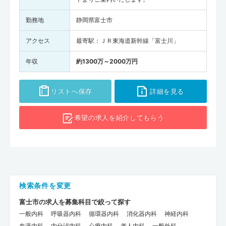
勤務地
静岡県富士市
アクセス
最寄駅：ＪＲ東海道新幹線「富士川」
年収
約1300万～2000万円
リストへ保存
詳細を見る
希望の求人を
紹介してもらう
検索条件を変更
富士市の求人を募集科目で絞って探す
一般内科
呼吸器内科
循環器内科
消化器内科
神経内科
血液内科
内分泌内科
心療内科
老人内科
一般外科