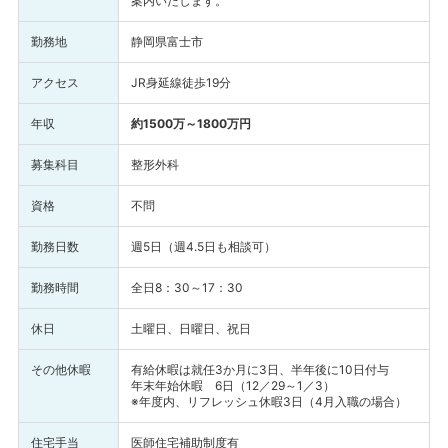
案内いたします。
勤務地
静岡県富士市
アクセス
JR身延線徒歩19分
年収
約1500万～1800万円
募集科目
整形外科
資格
不問
勤務日数
週5日（週4.5日も相談可）
勤務時間
全日8：30～17：30
休日
土曜日、日曜日、祝日
その他休暇
有給休暇は就任3か月に3日、半年後に10日付与
年末年始休暇 6日（12／29～1／3）
※年度内、リフレッシュ休暇3日（4月入職の場合）
住宅手当
医師住宅補助制度有