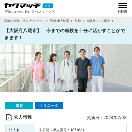
医師の転職・求人 ヤクマッチ
医師 求人検索
常勤
大阪府
八尾市
求人詳細
【大阪府八尾市】 今までの経験を十分に活かすことがで
きます！
常勤
クリニック
求人情報
更新日：2024/07/03
法人名
非公開（求人番号：187163）