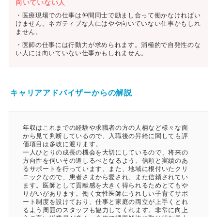
向いていない人
・医療現場での仕事は仲間同士で励まし合って働かなければい
けません。ネガティブな人にはやや向いていない仕事かもしれ
ません。
・医師の仕事には行動力が求められます。消極的で自発性のな
い人には向いていない仕事かもしれません。
キャリアアドバイザーからの解説
年収はこれまでの経験や求職者の方の人柄など様々な面
から見て判断しているので、入職後の昇給に関しても評
価項目は多岐に渡ります。
一人ひとりの成長の機会を大切にしているので、将来の
方向性を伺いその道しるべとなるよう、信頼と実績のあ
るサポートを行っています。また、地域に根付いたクリ
ニックなので、患者さまから愛され、また信頼されてい
ます。医師として貢献感を大きく得られるためとてもや
りがいがあります。働く女性医師にうれしい子育てサポ
ート制度を設けており、仕事と家庭の両立が上手くとれ
るよう周囲のスタッフも協力してくれます。非常に向上