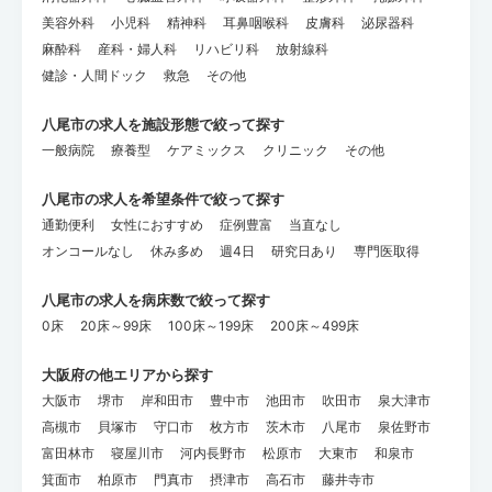
美容外科
小児科
精神科
耳鼻咽喉科
皮膚科
泌尿器科
麻酔科
産科・婦人科
リハビリ科
放射線科
健診・人間ドック
救急
その他
八尾市の求人を施設形態で絞って探す
一般病院
療養型
ケアミックス
クリニック
その他
八尾市の求人を希望条件で絞って探す
通勤便利
女性におすすめ
症例豊富
当直なし
オンコールなし
休み多め
週4日
研究日あり
専門医取得
八尾市の求人を病床数で絞って探す
0床
20床～99床
100床～199床
200床～499床
大阪府の他エリアから探す
大阪市
堺市
岸和田市
豊中市
池田市
吹田市
泉大津市
高槻市
貝塚市
守口市
枚方市
茨木市
八尾市
泉佐野市
富田林市
寝屋川市
河内長野市
松原市
大東市
和泉市
箕面市
柏原市
門真市
摂津市
高石市
藤井寺市