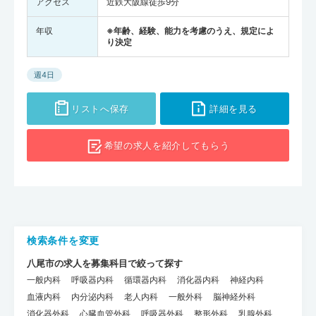
アクセス
近鉄大阪線徒歩9分
年収
※年齢、経験、能力を考慮のうえ、規定によ
り決定
週4日
リストへ保存
詳細を見る
希望の求人を
紹介してもらう
検索条件を変更
八尾市の求人を募集科目で絞って探す
一般内科
呼吸器内科
循環器内科
消化器内科
神経内科
血液内科
内分泌内科
老人内科
一般外科
脳神経外科
消化器外科
心臓血管外科
呼吸器外科
整形外科
乳腺外科