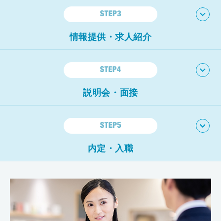
い。
コンサルタントが希望の場所へ直接お伺いします。
電話
やメールをご希望の場合はそちらでも構いません。
情報提供・求人紹介
当社の
医療系資格を持ったコンサルタントが社内にいる
とい
う強みを活かして、実際に働いている医師の生の声を伝えま
す。
医療業界に精通したコンサルタント
があなたに合った病
院やクリニックを厳選してご紹介します。
説明会・面接
興味のある病院やクリニックがあれば、面接や説明会の日程
調整など、
煩雑な業務を代行
いたします。
職務経歴書の作成
や面接を通過する為の対策など、不安なことがあればお気軽
にご相談ください。
内定・入職
入職日の調整や条件交渉もお任せください。
働き始めるまで
責任を持ってサポート
させて頂きます。