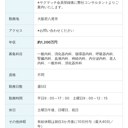
※ヤクマッチ会員登録後に弊社コンサルタントよりご
案内いたします。
勤務地
大阪府八尾市
アクセス
※お問い合わせください
年収
約1,200万円
募集科目
一般内科、消化器内科、循環器内科、呼吸器内科、
腎臓内科、血液内科、神経内科、内分泌内科、老人
内科、一般外科、消化器外科
資格
不問
勤務日数
週5日
勤務時間
平日9：00～17：00 土曜日9：00～12：15
休日
土曜日午後、日曜日、祝日
その他休暇
有給休暇は就任3か月後に10日付与（最大40日／
年）