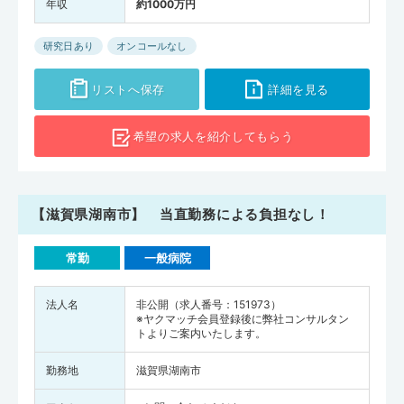
年収
約1000万円
研究日あり
オンコールなし
リストへ保存
詳細を見る
希望の求人を
紹介してもらう
【滋賀県湖南市】 当直勤務による負担なし！
常勤
一般病院
法人名
非公開（求人番号：151973）
※ヤクマッチ会員登録後に弊社コンサルタン
トよりご案内いたします。
勤務地
滋賀県湖南市