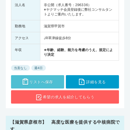
法人名
非公開（求人番号：296336）
※ヤクマッチ会員登録後に弊社コンサルタン
トよりご案内いたします。
勤務地
滋賀県甲賀市
アクセス
JR草津線徒歩8分
年収
※年齢、経験、能力を考慮のうえ、規定によ
り決定
当直なし
週4日
リストへ保存
詳細を見る
希望の求人を
紹介してもらう
【滋賀県彦根市】 高度な医療を提供する中核病院で
す。