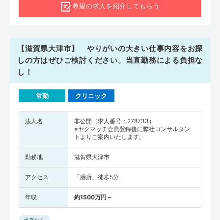
全国でも高齢者施設のベッド数や部屋数が少ない地域のひとつです。
希望の求人を
紹介してもらう
そのため、医師としてはできるだけ市民が住み慣れた自宅で暮らし続
けられるようサポートする力が必要になるでしょう。地域医療に興味
がある方は、ぜひ滋賀県の求人をチェックしてみてはいかがでしょう
【滋賀県大津市】 やりがいの大きい仕事内容をお探
か。
しの方はぜひご検討ください。当直勤務による負担な
し！
常勤
クリニック
法人名
非公開（求人番号：278733）
※ヤクマッチ会員登録後に弊社コンサルタン
トよりご案内いたします。
勤務地
滋賀県大津市
アクセス
「膳所」徒歩5分
年収
約1500万円～