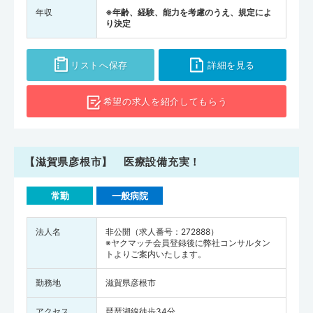
年収
※年齢、経験、能力を考慮のうえ、規定によ
り決定
リストへ保存
詳細を見る
希望の求人を
紹介してもらう
【滋賀県彦根市】 医療設備充実！
常勤
一般病院
法人名
非公開（求人番号：272888）
※ヤクマッチ会員登録後に弊社コンサルタン
トよりご案内いたします。
勤務地
滋賀県彦根市
アクセス
琵琶湖線徒歩34分