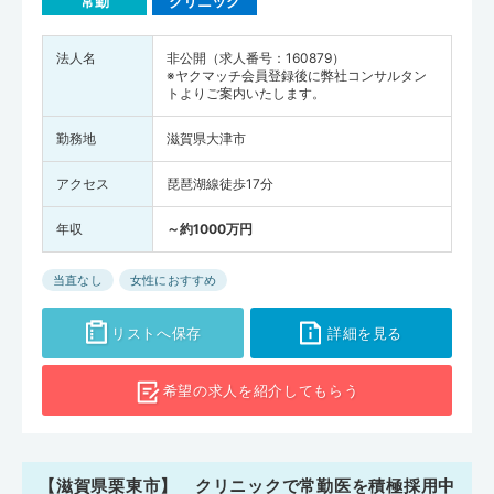
常勤
クリニック
法人名
非公開（求人番号：160879）
※ヤクマッチ会員登録後に弊社コンサルタン
トよりご案内いたします。
勤務地
滋賀県大津市
アクセス
琵琶湖線徒歩17分
年収
～約1000万円
当直なし
女性におすすめ
リストへ保存
詳細を見る
希望の求人を
紹介してもらう
【滋賀県栗東市】 クリニックで常勤医を積極採用中