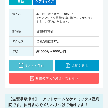
常勤
ケアミックス
法人名
非公開（求人番号：200767）
※ヤクマッチ会員登録後に弊社コンサルタン
トよりご案内いたします。
勤務地
滋賀県草津市
アクセス
琵琶湖線徒歩12分
年収
約1000万～2000万円
リストへ保存
詳細を見る
希望の求人を
紹介してもらう
【滋賀県草津市】 アットホームなケアミックス型病
院です。休日多めでメリハリつけて働けます！