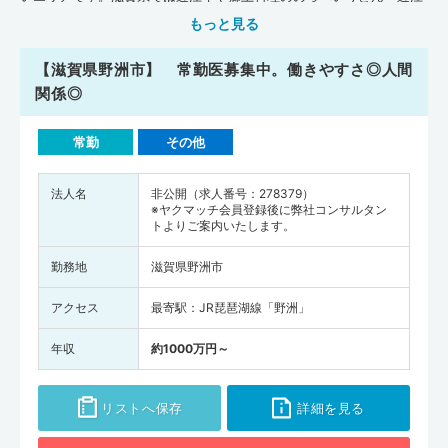
ちゃんぽんなどのグルメが楽しめます。大阪府や京都府から近いこと
もっと見る
からも、関西地方の観光地として人気の地域です。県内には「滋賀医
科大学」があり、地域医療の教育・研究拠点として、医療機関と共同
【滋賀県野洲市】 常勤医募集中。働きやすさ◎人間
しながら専門医を養成する事業などをおこなっています。日本医師会
関係◎
の『地域医療情報システム JMAP』によると、平成30年11月時点
で、滋賀県には一般診療所が936軒、病院が59軒、歯科が578軒、在
常勤
その他
宅療養支援診療所が161軒、在宅療養支援病院が12軒、介護施設が
2,467軒あります。全国平均施設数(人口10万人あたり)と比べてみる
と、滋賀県は一般診療所・病院・歯科・在宅療養支援診療所・在宅療
法人名
非公開（求人番号：278379）
※ヤクマッチ会員登録後に弊社コンサルタン
養支援病院の数が全国平均を下まわっている状況です。一方で、介護
トよりご案内いたします。
施設の数は滋賀県が全国平均を上まわっています。病床数（人口10万
人あたり）は、一般診療所・病院の数が全国平均を下まわっていま
勤務地
滋賀県野洲市
す。総合病院の「大津赤十字病院」をはじめ、滋賀県では民間の医療
機関も医療従事者向けの研修会を盛んにおこなっているので、医師と
アクセス
最寄駅：JR琵琶湖線「野洲」
して働きながら自己研鑽していきやすいでしょう。また厚生労働省が
調査・発表した『医師・歯科医師・薬剤師統計の概況（平成30年）』
年収
約1000万円～
によると、滋賀県全体の医師の人数は3,310人（全国の医師の人数は
327,210人)、大津市で1,200人、草津市で281人でした。滋賀県の医師
リストへ保存
詳細を見る
の人数を人口10万人あたりに換算すると、県全体で234人（全国平均
は246人）、大津市で352人、草津市で205人となります。滋賀県は