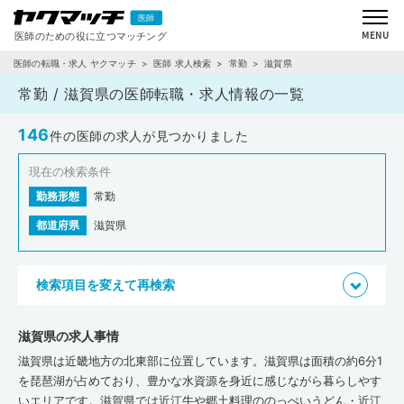
医師の転職・求人 ヤクマッチ
医師 求人検索
常勤
滋賀県
常勤 / 滋賀県の医師転職・求人情報の一覧
146
件の医師の求人が見つかりました
現在の検索条件
勤務形態
常勤
都道府県
滋賀県
検索項目を変えて再検索
滋賀県の求人事情
滋賀県は近畿地方の北東部に位置しています。滋賀県は面積の約6分1
を琵琶湖が占めており、豊かな水資源を身近に感じながら暮らしやす
いエリアです。滋賀県では近江牛や郷土料理ののっぺいうどん・近江