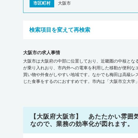
市区町村
大阪市
検索項目を変えて再検索
大阪市の求人事情
大阪市は大阪府の中部に位置しており、近畿圏の中核とな
が乗り入れおり、市内外への電車を利用した移動が便利な
買い物や外食がしやすい地域です。なかでも梅田は高級レ
じた食事をするのにおすすめです。市内は「大阪市立大学
るでしょう。大阪市には、診療所や総合病院が数多くありま
と、平成30年11月時点で、大阪市（大阪市医療圏）の医療機
療養支援診療所が756軒、在宅療養支援病院が39軒、介護施
では､病院の数が全国平均を下まわっています。一方で、
市が全国平均を上まわっている状況です。病床数（人口1
【大阪府大阪市】 あたたかい雰囲
ます。また厚生労働省が調査・発表した『医師・歯科医師・薬
なので、業務の効率化が図れます。
の医師の人数は327,210人)でした。大阪市の医師の人数を
の「大阪市立総合医療センター」では手術支援ロボットや