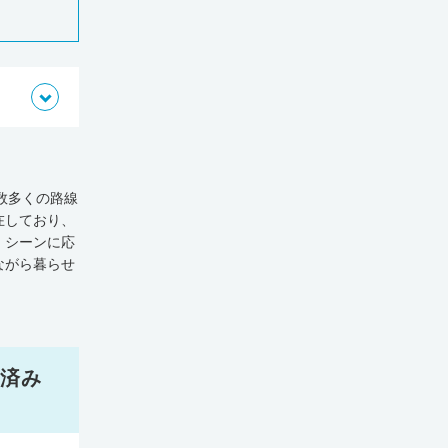
数多くの路線
在しており、
、シーンに応
ながら暮らせ
ータによる
92軒、在宅
ると、大阪市
数は、大阪
下まわってい
済み
51人（全国
す。総合病院
を展開する医