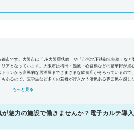
る都市です。大阪市は「JR大阪環状線」や「市営地下鉄御堂筋線」など
エリアとなっています。大阪市は梅田・難波・心斎橋などの繁華街が点
ストランから庶民的な居酒屋までさまざまな飲食店がそろっているので
」もあるので、医学生など多くの若者が行きかう活気ある雰囲気を感じ
す。日本医師会が公表している『地域医療情報システムJMAP』のデ
もっと見る
関・介護施設数は、一般診療所が3,230軒、病院が176軒、歯科が2,2
設が6,823軒でした。全国平均施設数(人口10万人あたり)と比べてみ
一般診療所・歯科・在宅療養支援診療所・在宅療養支援病院・介護施設の
0万人あたり）は、一般診療所・病院の病床数ともに大阪市が全国平均を
気が魅力の施設で働きませんか？電子カルテ導入
剤師統計の概況（平成30年）』によると、大阪市の医師の人数は9, 6
人口10万人あたりに換算すると359人（全国平均は258.8人）となりま
ゲノム医療をはじめとする治療をおこなうなど、大阪市には最先端治療