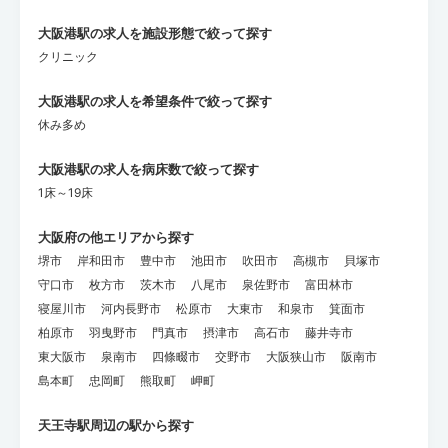
大阪港駅の求人を施設形態で絞って探す
クリニック
大阪港駅の求人を希望条件で絞って探す
休み多め
大阪港駅の求人を病床数で絞って探す
1床～19床
大阪府の他エリアから探す
堺市
岸和田市
豊中市
池田市
吹田市
高槻市
貝塚市
守口市
枚方市
茨木市
八尾市
泉佐野市
富田林市
寝屋川市
河内長野市
松原市
大東市
和泉市
箕面市
柏原市
羽曳野市
門真市
摂津市
高石市
藤井寺市
東大阪市
泉南市
四條畷市
交野市
大阪狭山市
阪南市
島本町
忠岡町
熊取町
岬町
天王寺駅周辺の駅から探す