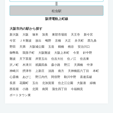
松虫駅
阪堺電軌上町線
大阪市内の駅から探す
新大阪
大阪
塚本
加美
東部市場前
天王寺
新今宮
今宮
ＪＲ難波
放出
鴫野
京橋
大正
弁天町
西九条
野田
天満
大阪城公園
玉造
鶴橋
桃谷
安治川口
御幣島
我孫子町
大阪難波
大阪上本町
今里
針中野
難波
天下茶屋
岸里玉出
住吉大社
住ノ江
住吉東
沢ノ町
木津川
祇園四条
森小路
野江
天満橋
中津
神崎川
摂津市
上新庄
淡路
南方
天神橋筋六丁目
本町
心斎橋
あびこ
野江内代
阿倍野
駒川中野
喜連瓜破
長原
花園町
玉出
北加賀屋
住之江公園
大阪港
緑橋
西長堀
小路
北巽
南巽
蒲生四丁目
今福鶴見
ポートタウン東