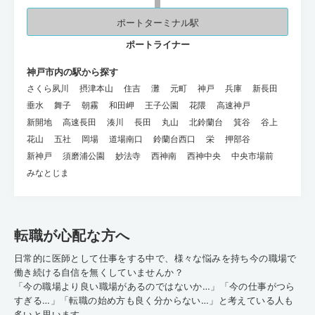
ポートターミナル駅
ポートライナー
神戸市内の駅から探す
さくら夙川
摂津本山
住吉
灘
元町
神戸
兵庫
新長田
垂水
舞子
朝霧
和田岬
王子公園
花隈
高速神戸
新開地
高速長田
湊川
長田
丸山
北鈴蘭台
箕谷
谷上
花山
五社
岡場
道場南口
鈴蘭台西口
栄
押部谷
新神戸
須磨浦公園
妙法寺
西神南
西神中央
中央市場前
みなとじま
転職が心配な方へ
日常的に医師として仕事をする中で、様々な悩みを持ち今の職場で
働き続ける自信を無くしていませんか？
「今の職場より良い職場があるのではないか…」「今の仕事がつら
すぎる…」「転職の始め方も良く分からない…」と考えている人も
多いと思います。