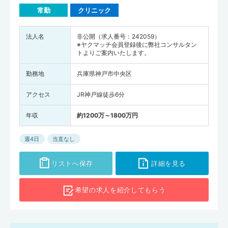
常勤
クリニック
法人名
非公開（求人番号：242059）
※ヤクマッチ会員登録後に弊社コンサルタン
トよりご案内いたします。
勤務地
兵庫県神戸市中央区
アクセス
JR神戸線徒歩6分
年収
約1200万～1800万円
週4日
当直なし
リストへ保存
詳細を見る
希望の求人を
紹介してもらう