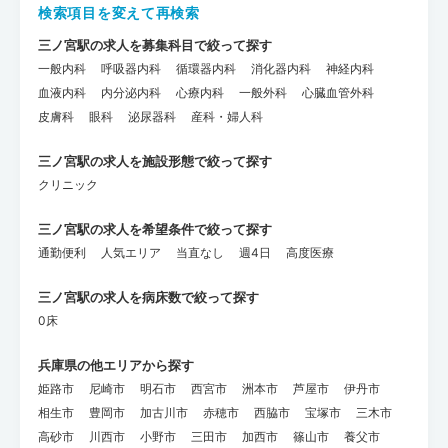
検索項目を変えて再検索
三ノ宮駅の求人を募集科目で絞って探す
一般内科
呼吸器内科
循環器内科
消化器内科
神経内科
血液内科
内分泌内科
心療内科
一般外科
心臓血管外科
皮膚科
眼科
泌尿器科
産科・婦人科
三ノ宮駅の求人を施設形態で絞って探す
クリニック
三ノ宮駅の求人を希望条件で絞って探す
通勤便利
人気エリア
当直なし
週4日
高度医療
三ノ宮駅の求人を病床数で絞って探す
0床
兵庫県の他エリアから探す
姫路市
尼崎市
明石市
西宮市
洲本市
芦屋市
伊丹市
相生市
豊岡市
加古川市
赤穂市
西脇市
宝塚市
三木市
高砂市
川西市
小野市
三田市
加西市
篠山市
養父市