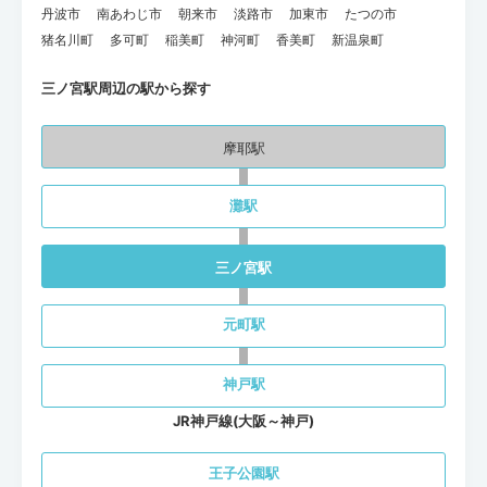
丹波市
南あわじ市
朝来市
淡路市
加東市
たつの市
猪名川町
多可町
稲美町
神河町
香美町
新温泉町
三ノ宮駅周辺の駅から探す
摩耶駅
灘駅
三ノ宮駅
元町駅
神戸駅
JR神戸線(大阪～神戸)
王子公園駅