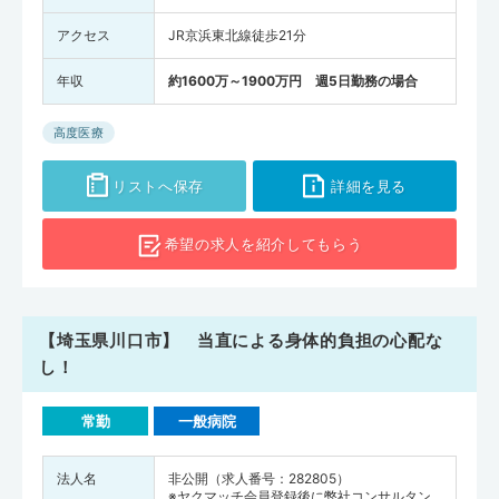
アクセス
JR京浜東北線徒歩21分
年収
約1600万～1900万円 週5日勤務の場合
高度医療
リストへ保存
詳細を見る
希望の求人を
紹介してもらう
【埼玉県川口市】 当直による身体的負担の心配な
し！
常勤
一般病院
法人名
非公開（求人番号：282805）
※ヤクマッチ会員登録後に弊社コンサルタン