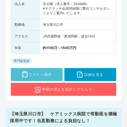
法人名
非公開（求人番号：204888）
※ヤクマッチ会員登録後に弊社コンサルタン
トよりご案内いたします。
勤務地
埼玉県川口市
アクセス
JR武蔵野線「東浦和駅」徒歩14分
年収
約1100万～1500万円
専門医取得
リストへ保存
詳細を見る
希望の求人を
紹介してもらう
【埼玉県川口市】 ケアミックス病院で常勤医を積極
採用中です！当直勤務による負担なし！