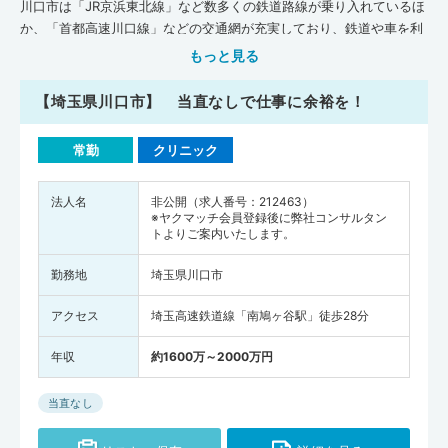
川口市は「JR京浜東北線」など数多くの鉄道路線が乗り入れているほ
か、「首都高速川口線」などの交通網が充実しており、鉄道や車を利
用して近隣都市へのアクセスがしやすいエリアとなっています。一方
もっと見る
で市内には一級河川の荒川や芝川が流れており、自然公園などもある
ので閑静な住宅街も多い地域です。各エリアにはスーパーやドラッグ
【埼玉県川口市】 当直なしで仕事に余裕を！
ストア・飲食店がそろっているので、買い物や外食には困りません。
川口市は一般診療所や総合病院が点在しています。総合病院の「川口
常勤
クリニック
市立医療センター」では医師の卒後研修指定病院に認定されるなど、
市内には臨床研修環境もそろっているので、若手医師の方もキャリア
法人名
非公開（求人番号：212463）
を積んでいきやすいでしょう。日本医師会が公表している『地域医療
※ヤクマッチ会員登録後に弊社コンサルタン
情報システムJMAP』のデータによると、平成30年11月時点で、川口
トよりご案内いたします。
市の医療機関・介護施設数は、一般診療所が293軒、病院が20軒、歯
科が286軒、在宅療養支援診療所が32軒、在宅療養支援病院が4軒、
勤務地
埼玉県川口市
介護施設が744軒となっています。全国平均施設数(人口10万人あた
り)と比べてみると、川口市では､一般診療所・病院・歯科・在宅療養
アクセス
埼玉高速鉄道線「南鳩ヶ谷駅」徒歩28分
支援診療所・在宅療養支援病院・介護施設の数が全国平均を下まわっ
年収
約1600万～2000万円
ている状況です。病床数（人口10万人あたり）も、一般診療所・病院
の病床数ともに川口市が全国平均を下まわっています。また厚生労働
省が調査・発表した『医師・歯科医師・薬剤師統計の概況（平成30
当直なし
年）』によると、川口市の医師の人数は862人（全国の医師の人数は
327,210人)でした。川口市の医師の人数を人口10万人あたりに換算す