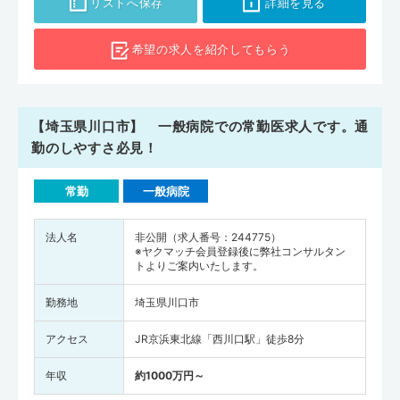
リストへ保存
詳細を見る
ると149人（全国平均は258.8人）となります。川口市では全国水準
よりも医師が不足している状況に対応するために、一次・二次・三次
希望の求人を
紹介してもらう
救急医療機関の役割を明確にし、市民が医療機関を適切に利用できる
ような医療提供体制の整備にも力を入れています。埼玉県で転職を考
えている方は、ぜひ川口市の求人もチェックしてみてください。
【埼玉県川口市】 一般病院での常勤医求人です。通
勤のしやすさ必見！
常勤
一般病院
法人名
非公開（求人番号：244775）
※ヤクマッチ会員登録後に弊社コンサルタン
トよりご案内いたします。
勤務地
埼玉県川口市
アクセス
JR京浜東北線「西川口駅」徒歩8分
年収
約1000万円～