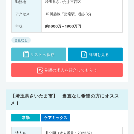
勤務地
埼玉県さいたま市西区
アクセス
JR川越線「指扇駅」徒歩3分
年収
約1600万～1900万円
当直なし
リストへ保存
詳細を見る
希望の求人を
紹介してもらう
【埼玉県さいたま市】 当直なし希望の方にオスス
メ！
常勤
ケアミックス
法人名
非公開（求人番号：202367）