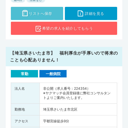
10万人あたりに換算すると202人（全国平均は258.8人）となりま
す。総合病院の「さいたま市立病院」ではがん患者の仕事相談にも対
リストへ保存
詳細を見る
応するなど、医療機関による日常生活の支援も充実しているので、医
師としても生活全般にわたって患者のサポートをしていきやすいでし
希望の求人を
紹介してもらう
ょう。埼玉県で転職を考えている方は、ぜひさいたま市の求人もチェ
ックしてみてください。
【埼玉県さいたま市】 福利厚生が手厚いので将来の
ことも心配ありません！
常勤
一般病院
法人名
非公開（求人番号：224354）
※ヤクマッチ会員登録後に弊社コンサルタン
トよりご案内いたします。
勤務地
埼玉県さいたま市北区
アクセス
宇都宮線徒歩9分