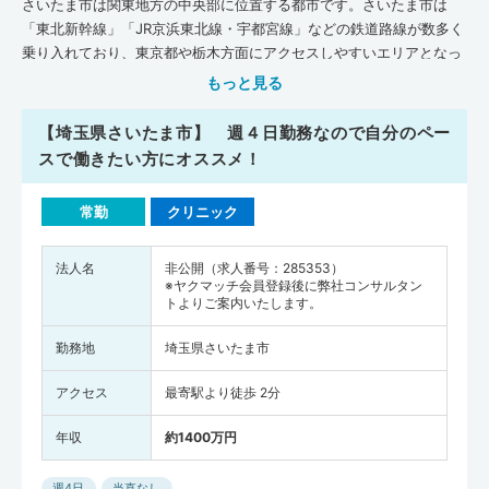
さいたま市は関東地方の中央部に位置する都市です。さいたま市は
「東北新幹線」「JR京浜東北線・宇都宮線」などの鉄道路線が数多く
乗り入れており、東京都や栃木方面にアクセスしやすいエリアとなっ
ています。主要駅となるJR大宮駅周辺には、百貨店や飲食店などが並
もっと見る
んでいるので、仕事帰りにもショッピングや外食を楽しめる生活の利
便性の良さが特徴です。一方で、さいたま市の西側には一級河川の荒
【埼玉県さいたま市】 週４日勤務なので自分のペー
川が流れているので、市街地を少し離れると落ち着いた川沿いの景色
スで働きたい方にオススメ！
も感じながら暮らしやすいでしょう。さいたま市は、各エリアに総合
病院や診療所が点在しています。日本医師会が公表している『地域医
常勤
クリニック
療情報システムJMAP』のデータによると、平成30年11月時点で、さ
いたま市（さいたま医療圏）の医療機関・介護施設数は、一般診療所
が868軒、病院が41軒、歯科が724軒、在宅療養支援診療所が151軒、
法人名
非公開（求人番号：285353）
※ヤクマッチ会員登録後に弊社コンサルタン
在宅療養支援病院が4軒、介護施設が1,668軒となっています。全国平
トよりご案内いたします。
均施設数(人口10万人あたり)と比べてみると、さいたま市では､一般診
療所・病院・在宅療養支援病院・介護施設の数が全国平均を下まわっ
勤務地
埼玉県さいたま市
ている状況です。歯科・在宅療養支援診療所の数はさいたま市が全国
平均を上まわっています。病床数（人口10万人あたり）は、一般診療
アクセス
最寄駅より徒歩 2分
所・病院の病床数ともにさいたま市が全国平均を下まわっています。
また厚生労働省が調査・発表した『医師・歯科医師・薬剤師統計の概
年収
約1400万円
況（平成30年）』によると、さいたま市の医師の人数は2,550人（全
国の医師の人数は327,210人)でした。さいたま市の医師の人数を人口
週4日
当直なし