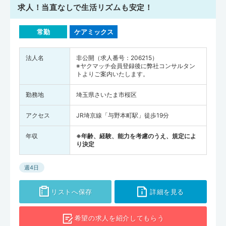
求人！当直なしで生活リズムも安定！
常勤
ケアミックス
法人名
非公開（求人番号：206215）
※ヤクマッチ会員登録後に弊社コンサルタン
トよりご案内いたします。
勤務地
埼玉県さいたま市桜区
アクセス
JR埼京線「与野本町駅」徒歩19分
年収
※年齢、経験、能力を考慮のうえ、規定によ
り決定
週4日
リストへ保存
詳細を見る
希望の求人を
紹介してもらう