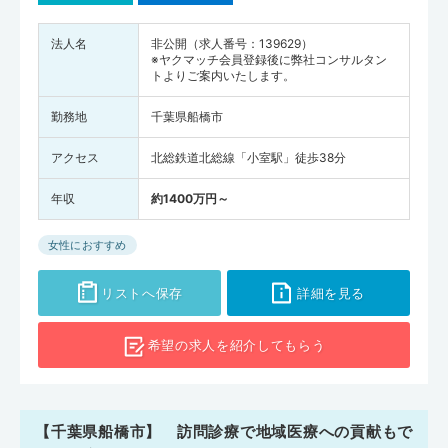
法人名
非公開（求人番号：139629）
※ヤクマッチ会員登録後に弊社コンサルタン
トよりご案内いたします。
勤務地
千葉県船橋市
アクセス
北総鉄道北総線「小室駅」徒歩38分
年収
約1400万円～
女性におすすめ
リストへ保存
詳細を見る
希望の求人を
紹介してもらう
【千葉県船橋市】 訪問診療で地域医療への貢献もで