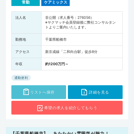
常勤
ケアミックス
法人名
非公開（求人番号：276056）
※ヤクマッチ会員登録後に弊社コンサルタン
トよりご案内いたします。
勤務地
千葉県船橋市
アクセス
新京成線「二和向台駅」徒歩8分
年収
約1200万円～
通勤便利
リストへ保存
詳細を見る
希望の求人を
紹介してもらう
【千葉県船橋市】 あたたかい雰囲気が魅力！