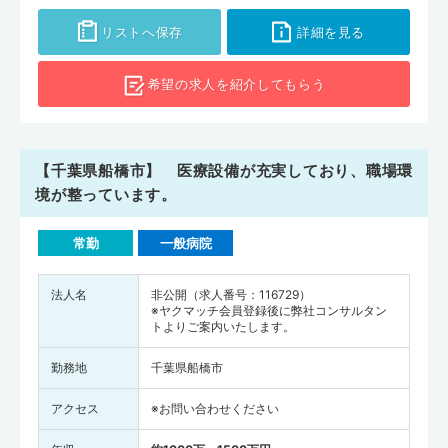
央病院」ではさまざまな病気の診療が担える総合医の研修をおこなう
リストへ保存
詳細を見る
など、船橋市には外部医師のスキルアップを目的として研修をおこな
う医療機関もあるので、臨床業務をおこないながら医師としてのキャ
希望の求人を
紹介してもらう
リアも積んでいきやすいでしょう。千葉県で転職を考えている方は、
ぜひ船橋市の求人もチェックしてみてください。
【千葉県船橋市】 医療設備が充実しており、職場環
境が整っています。
常勤
一般病院
法人名
非公開（求人番号：116729）
※ヤクマッチ会員登録後に弊社コンサルタン
トよりご案内いたします。
勤務地
千葉県船橋市
アクセス
※お問い合わせください