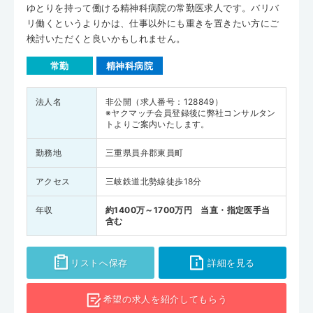
ゆとりを持って働ける精神科病院の常勤医求人です。バリバ
リ働くというよりかは、仕事以外にも重きを置きたい方にご
検討いただくと良いかもしれません。
常勤
精神科病院
法人名
非公開（求人番号：128849）
※ヤクマッチ会員登録後に弊社コンサルタン
トよりご案内いたします。
勤務地
三重県員弁郡東員町
アクセス
三岐鉄道北勢線徒歩18分
年収
約1400万～1700万円 当直・指定医手当
含む
リストへ保存
詳細を見る
希望の求人を
紹介してもらう