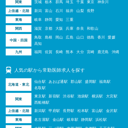
茨城
栃木
群馬
埼玉
千葉
東京
神奈川
関東
新潟
富山
石川
福井
山梨
長野
上信越・北陸
岐阜
静岡
愛知
三重
東海
滋賀
京都
大阪
兵庫
奈良
和歌山
関西
鳥取
島根
岡山
広島
山口
徳島
香川
愛媛
中国・四国
高知
福岡
佐賀
長崎
熊本
大分
宮崎
鹿児島
沖縄
九州
人気の駅から常勤医師求人を探す
仙台駅
あおば通駅
郡山駅
盛岡駅
福島駅
北海道・東北
名取駅
東京駅
新宿駅
渋谷駅
池袋駅
横浜駅
大宮駅
関東
西船橋駅
新潟駅
甲府駅
長野駅
松本駅
富山駅
金沢駅
上信越・北陸
名古屋駅
金山駅
岐阜駅
静岡駅
浜松駅
東海