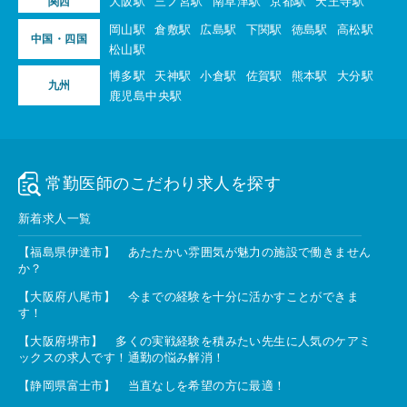
大阪駅
三ノ宮駅
南草津駅
京都駅
天王寺駅
関西
岡山駅
倉敷駅
広島駅
下関駅
徳島駅
高松駅
中国・四国
松山駅
博多駅
天神駅
小倉駅
佐賀駅
熊本駅
大分駅
九州
鹿児島中央駅
常勤医師のこだわり求人を探す
新着求人一覧
【福島県伊達市】 あたたかい雰囲気が魅力の施設で働きません
か？
【大阪府八尾市】 今までの経験を十分に活かすことができま
す！
【大阪府堺市】 多くの実戦経験を積みたい先生に人気のケアミ
ックスの求人です！通勤の悩み解消！
【静岡県富士市】 当直なしを希望の方に最適！