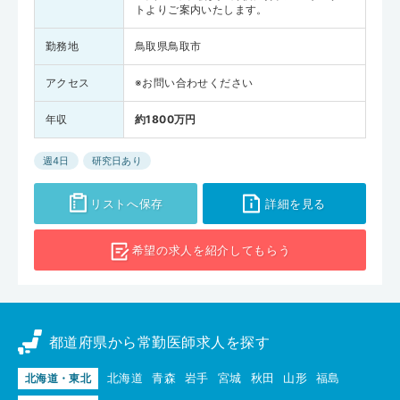
トよりご案内いたします。
勤務地
鳥取県鳥取市
アクセス
※お問い合わせください
年収
約1800万円
週4日
研究日あり
リストへ保存
詳細を見る
希望の求人を
紹介してもらう
都道府県から常勤医師求人を探す
北海道
青森
岩手
宮城
秋田
山形
福島
北海道・東北