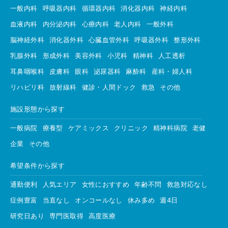
一般内科
呼吸器内科
循環器内科
消化器内科
神経内科
血液内科
内分泌内科
心療内科
老人内科
一般外科
脳神経外科
消化器外科
心臓血管外科
呼吸器外科
整形外科
乳腺外科
形成外科
美容外科
小児科
精神科
人工透析
耳鼻咽喉科
皮膚科
眼科
泌尿器科
麻酔科
産科・婦人科
リハビリ科
放射線科
健診・人間ドック
救急
その他
施設形態から探す
一般病院
療養型
ケアミックス
クリニック
精神科病院
老健
企業
その他
希望条件から探す
通勤便利
人気エリア
女性におすすめ
年齢不問
救急対応なし
症例豊富
当直なし
オンコールなし
休み多め
週4日
研究日あり
専門医取得
高度医療