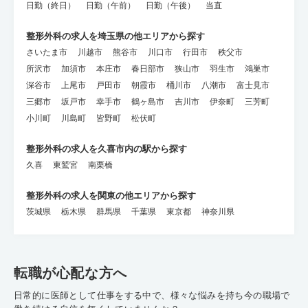
日勤（終日）
日勤（午前）
日勤（午後）
当直
整形外科の求人を埼玉県の他エリアから探す
さいたま市
川越市
熊谷市
川口市
行田市
秩父市
所沢市
加須市
本庄市
春日部市
狭山市
羽生市
鴻巣市
深谷市
上尾市
戸田市
朝霞市
桶川市
八潮市
富士見市
三郷市
坂戸市
幸手市
鶴ヶ島市
吉川市
伊奈町
三芳町
小川町
川島町
皆野町
松伏町
整形外科の求人を久喜市内の駅から探す
久喜
東鷲宮
南栗橋
整形外科の求人を関東の他エリアから探す
茨城県
栃木県
群馬県
千葉県
東京都
神奈川県
転職が心配な方へ
日常的に医師として仕事をする中で、様々な悩みを持ち今の職場で