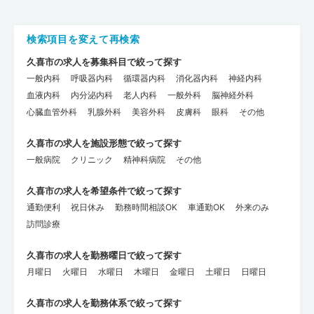
検索項目を変えて再検索
久喜市の求人を募集科目で絞って探す
一般内科
呼吸器内科
循環器内科
消化器内科
神経内科
血液内科
内分泌内科
老人内科
一般外科
脳神経外科
心臓血管外科
乳腺外科
美容外科
皮膚科
眼科
その他
久喜市の求人を施設形態で絞って探す
一般病院
クリニック
精神科病院
その他
久喜市の求人を希望条件で絞って探す
通勤便利
祝日休み
勤務時間相談OK
車通勤OK
外来のみ
訪問診療
久喜市の求人を勤務曜日で絞って探す
月曜日
火曜日
水曜日
木曜日
金曜日
土曜日
日曜日
久喜市の求人を勤務体系で絞って探す