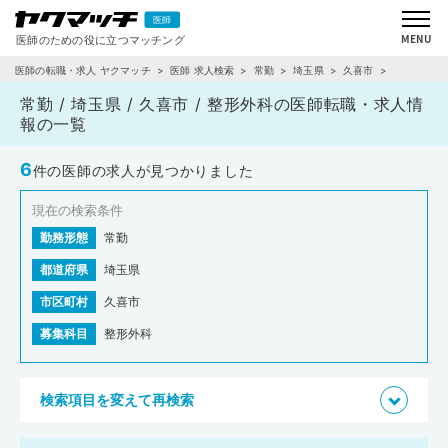
医師の転職・求人 ヤクマッチ
医師 求人検索
常勤
埼玉県
久喜市
整形外科
常勤 / 埼玉県 / 久喜市 / 整形外科の医師転職・求人情
報の一覧
6
件の医師の求人が見つかりました
現在の検索条件
勤務形態
常勤
都道府県
埼玉県
市区町村
久喜市
募集科目
整形外科
検索項目を変えて再検索