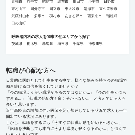
青梅市
府中市
昭島市
調布市
町田市
小平市
日野市
東村山市
国分寺市
国立市
東大和市
清瀬市
東久留米市
武蔵村山市
多摩市
羽村市
あきる野市
西東京市
瑞穂町
日の出町
呼吸器内科の求人を関東の他エリアから探す
茨城県
栃木県
群馬県
埼玉県
千葉県
神奈川県
転職が心配な方へ
日常的に医師として仕事をする中で、様々な悩みを持ち今の職場で
働き続ける自信を無くしていませんか？
「今の職場より良い職場があるのではないか…」「今の仕事がつら
すぎる…」「転職の始め方も良く分からない…」と考えている人も
多いと思います。
近年高齢者の増加に伴い医師不足が加速している状況で求人も一年
間出ている状況にあります。
しかし、転職をするにも「今すぐに転職活動を始めるべきか…」
「転職を決断しても本当に今より環境が良くなるのか…」と悩んで
いる人も多いです。