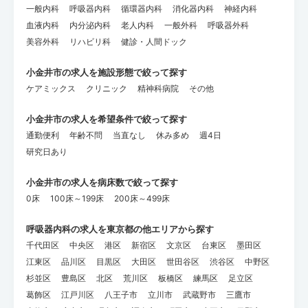
一般内科
呼吸器内科
循環器内科
消化器内科
神経内科
血液内科
内分泌内科
老人内科
一般外科
呼吸器外科
美容外科
リハビリ科
健診・人間ドック
小金井市の求人を施設形態で絞って探す
ケアミックス
クリニック
精神科病院
その他
小金井市の求人を希望条件で絞って探す
通勤便利
年齢不問
当直なし
休み多め
週4日
研究日あり
小金井市の求人を病床数で絞って探す
0床
100床～199床
200床～499床
呼吸器内科の求人を東京都の他エリアから探す
千代田区
中央区
港区
新宿区
文京区
台東区
墨田区
江東区
品川区
目黒区
大田区
世田谷区
渋谷区
中野区
杉並区
豊島区
北区
荒川区
板橋区
練馬区
足立区
葛飾区
江戸川区
八王子市
立川市
武蔵野市
三鷹市