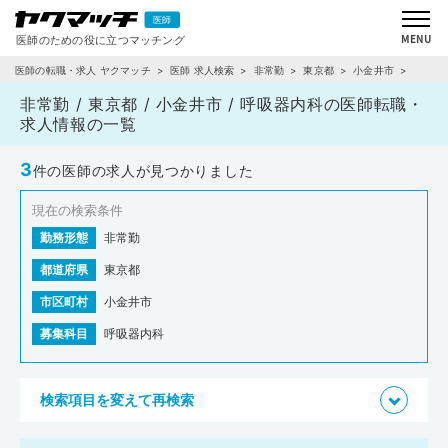
医師の転職・求人 ヤクマッチ
医師 求人検索
非常勤
東京都
小金井市
呼吸器内科
非常勤 / 東京都 / 小金井市 / 呼吸器内科の医師転職・
求人情報の一覧
3
件の医師の求人が見つかりました
現在の検索条件
勤務形態
非常勤
都道府県
東京都
市区町村
小金井市
募集科目
呼吸器内科
検索項目を変えて再検索