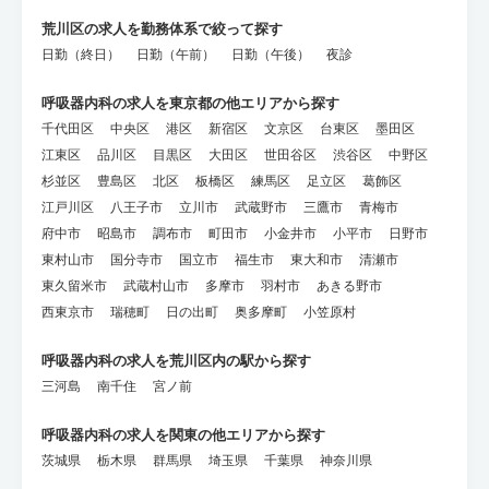
荒川区の求人を勤務体系で絞って探す
日勤（終日）
日勤（午前）
日勤（午後）
夜診
呼吸器内科の求人を東京都の他エリアから探す
千代田区
中央区
港区
新宿区
文京区
台東区
墨田区
江東区
品川区
目黒区
大田区
世田谷区
渋谷区
中野区
杉並区
豊島区
北区
板橋区
練馬区
足立区
葛飾区
江戸川区
八王子市
立川市
武蔵野市
三鷹市
青梅市
府中市
昭島市
調布市
町田市
小金井市
小平市
日野市
東村山市
国分寺市
国立市
福生市
東大和市
清瀬市
東久留米市
武蔵村山市
多摩市
羽村市
あきる野市
西東京市
瑞穂町
日の出町
奥多摩町
小笠原村
呼吸器内科の求人を荒川区内の駅から探す
三河島
南千住
宮ノ前
呼吸器内科の求人を関東の他エリアから探す
茨城県
栃木県
群馬県
埼玉県
千葉県
神奈川県