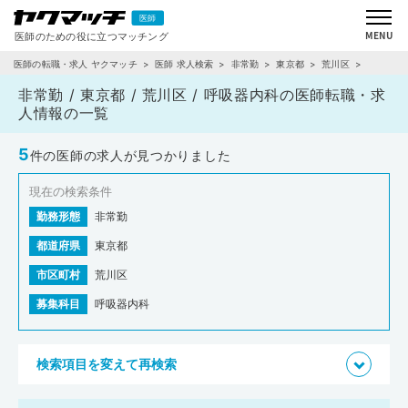
医師の転職・求人 ヤクマッチ
医師 求人検索
非常勤
東京都
荒川区
呼吸器内科
非常勤 / 東京都 / 荒川区 / 呼吸器内科の医師転職・求
人情報の一覧
5
件の医師の求人が見つかりました
現在の検索条件
勤務形態
非常勤
都道府県
東京都
市区町村
荒川区
募集科目
呼吸器内科
検索項目を変えて再検索