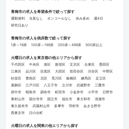
青梅市の求人を希望条件で絞って探す
通勤便利
当直なし
オンコールなし
休み多め
週4日
研究日あり
青梅市の求人を病床数で絞って探す
1床～19床
100床～199床
200床～499床
500床以上
火曜日の求人を東京都の他エリアから探す
千代田区
中央区
港区
新宿区
文京区
台東区
墨田区
江東区
品川区
目黒区
大田区
世田谷区
渋谷区
中野区
杉並区
豊島区
北区
荒川区
板橋区
練馬区
足立区
葛飾区
江戸川区
八王子市
立川市
武蔵野市
三鷹市
府中市
昭島市
調布市
町田市
小金井市
小平市
日野市
東村山市
国分寺市
国立市
福生市
東大和市
清瀬市
東久留米市
武蔵村山市
多摩市
羽村市
あきる野市
西東京市
日の出町
火曜日の求人を関東の他エリアから探す