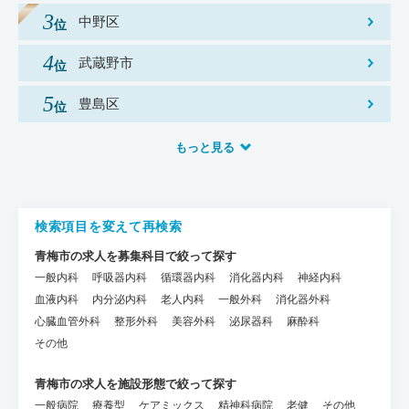
中野区
武蔵野市
豊島区
もっと見る
検索項目を変えて再検索
青梅市の求人を募集科目で絞って探す
一般内科
呼吸器内科
循環器内科
消化器内科
神経内科
血液内科
内分泌内科
老人内科
一般外科
消化器外科
心臓血管外科
整形外科
美容外科
泌尿器科
麻酔科
その他
青梅市の求人を施設形態で絞って探す
一般病院
療養型
ケアミックス
精神科病院
老健
その他