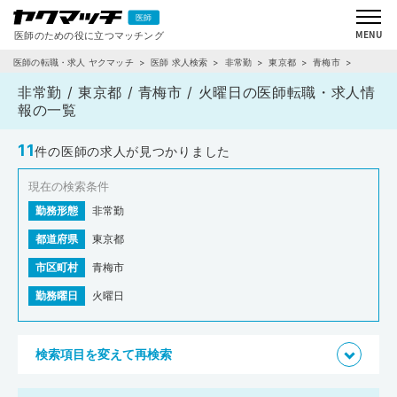
医師の転職・求人 ヤクマッチ
医師 求人検索
非常勤
東京都
青梅市
火曜日
非常勤 / 東京都 / 青梅市 / 火曜日の医師転職・求人情
報の一覧
11
件の医師の求人が見つかりました
現在の検索条件
勤務形態
非常勤
都道府県
東京都
市区町村
青梅市
勤務曜日
火曜日
検索項目を変えて再検索