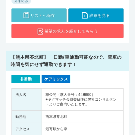
外来のみ
たりに換算すると、県全体で261人（全国平均は246人）、熊本市中
央区で575人、八代市で266人となります。熊本県は医師の勤務地が
リストへ保存
詳細を見る
熊本市内に集中しており、周辺地域では医師が少ない状態です。地域
医療のなかで活躍するためにも、医師が不足している地域で専門的ス
希望の求人を
紹介してもらう
キルを活かしてみてはいかがでしょうか。ぜひ熊本県の求人をチェッ
クしてみてください。
【熊本県苓北町】 日勤/車通勤可能なので、電車の
時間を気にせず通勤できます！
非常勤
ケアミックス
法人名
非公開（求人番号：446990）
※ヤクマッチ会員登録後に弊社コンサルタン
トよりご案内いたします。
勤務地
熊本県苓北町
アクセス
最寄駅から車