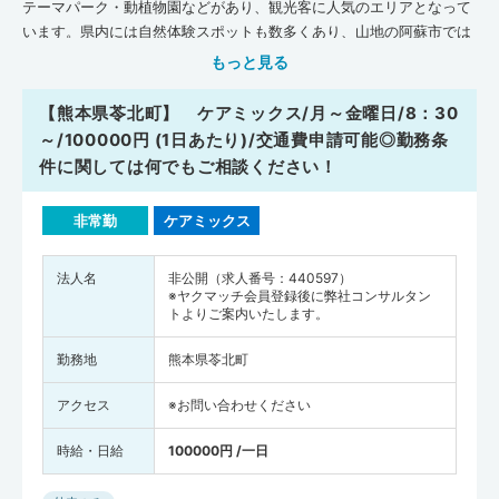
テーマパーク・動植物園などがあり、観光客に人気のエリアとなって
います。県内には自然体験スポットも数多くあり、山地の阿蘇市では
乗馬体験ができたり、海沿いの天草市ではイルカウォッチングができ
もっと見る
たりと休日に余暇を楽しみやすいのも特徴です。ほかにも馬肉料理や
熊本ラーメン・だご汁などの名物もそろっているので、仕事帰りに外
【熊本県苓北町】 ケアミックス/月～金曜日/8：30
食を楽しむのも良いでしょう。県内には「熊本大学」医学部もあり、
～/100000円 (1日あたり)/交通費申請可能◎勤務条
多くの医師や看護師を輩出しています。日本医師会の『地域医療情報
件に関しては何でもご相談ください！
システム JMAP』によると、平成30年11月時点で、熊本県には一般
診療所が1,246軒、病院が214軒、歯科が916軒、在宅療養支援診療所
非常勤
ケアミックス
が222軒、在宅療養支援病院が46軒、介護施設が4,405軒あります。
全国平均施設数(人口10万人あたり)と比べてみると、熊本県は一般診
療所・歯科の数が全国平均を下まわっています。一方で、病院・在宅
法人名
非公開（求人番号：440597）
※ヤクマッチ会員登録後に弊社コンサルタン
療養支援診療所・在宅療養支援病院・介護施設の数は熊本県が全国平
トよりご案内いたします。
均を上まわっている状況です。病床数（人口10万人あたり）は、一般
診療所・病院の数が全国平均を上まわっています。県内には「国立病
勤務地
熊本県苓北町
院機構 熊本医療センター」をはじめ、研修設備を整えた医療機関もそ
ろっているので、医師として働きながら臨床研修や生涯学習を継続し
アクセス
※お問い合わせください
やすいでしょう。また厚生労働省が調査・発表した『医師・歯科医
師・薬剤師統計の概況（平成30年）』によると、熊本県全体の医師の
時給・日給
100000円 /一日
人数は4,661人（全国の医師の人数は327,210人)、熊本市中央区で
1,071人、八代市で339人でした。熊本県の医師の人数を人口10万人あ