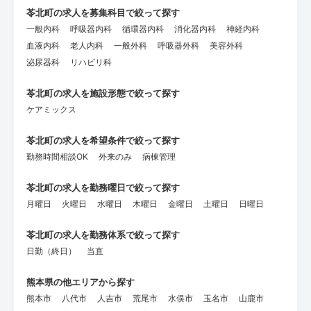
苓北町の求人を募集科目で絞って探す
一般内科
呼吸器内科
循環器内科
消化器内科
神経内科
血液内科
老人内科
一般外科
呼吸器外科
美容外科
泌尿器科
リハビリ科
苓北町の求人を施設形態で絞って探す
ケアミックス
苓北町の求人を希望条件で絞って探す
勤務時間相談OK
外来のみ
病棟管理
苓北町の求人を勤務曜日で絞って探す
月曜日
火曜日
水曜日
木曜日
金曜日
土曜日
日曜日
苓北町の求人を勤務体系で絞って探す
日勤（終日）
当直
熊本県の他エリアから探す
熊本市
八代市
人吉市
荒尾市
水俣市
玉名市
山鹿市