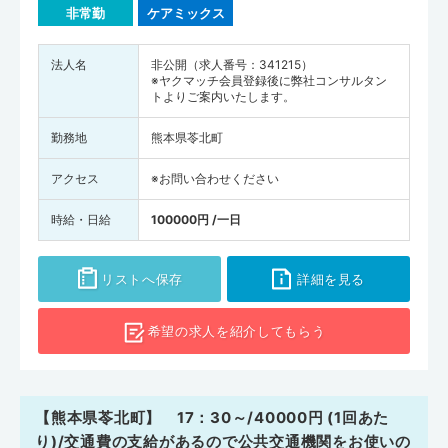
非常勤
ケアミックス
法人名
非公開（求人番号：341215）
※ヤクマッチ会員登録後に弊社コンサルタン
トよりご案内いたします。
勤務地
熊本県苓北町
アクセス
※お問い合わせください
時給・日給
100000円 /一日
リストへ保存
詳細を見る
希望の求人を
紹介してもらう
【熊本県苓北町】 17：30～/40000円 (1回あた
り)/交通費の支給があるので公共交通機関をお使いの