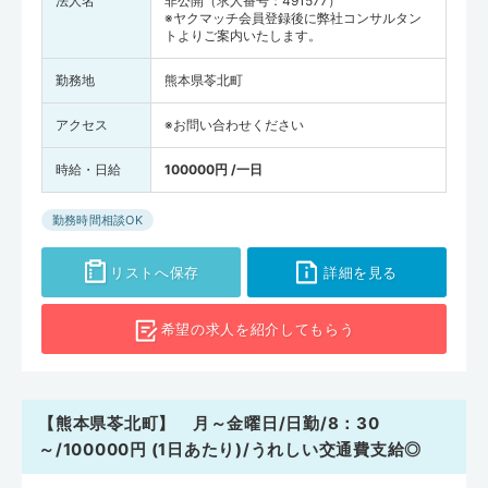
法人名
非公開（求人番号：491577）
※ヤクマッチ会員登録後に弊社コンサルタン
トよりご案内いたします。
勤務地
熊本県苓北町
アクセス
※お問い合わせください
時給・日給
100000円 /一日
勤務時間相談OK
リストへ保存
詳細を見る
希望の求人を
紹介してもらう
【熊本県苓北町】 月～金曜日/日勤/8：30
～/100000円 (1日あたり)/うれしい交通費支給◎