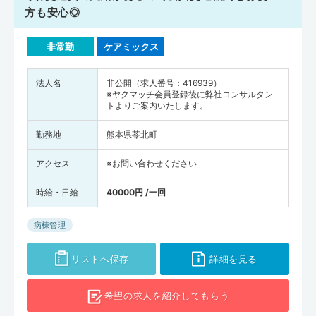
方も安心◎
非常勤
ケアミックス
法人名
非公開（求人番号：416939）
※ヤクマッチ会員登録後に弊社コンサルタン
トよりご案内いたします。
勤務地
熊本県苓北町
アクセス
※お問い合わせください
時給・日給
40000円 /一回
病棟管理
リストへ保存
詳細を見る
希望の求人を
紹介してもらう