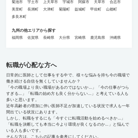
菊池市
宇土市
上天草市
宇城市
阿蘇市
天草市
合志市
美里町
長洲町
大津町
菊陽町
益城町
甲佐町
山都町
多良木町
九州の他エリアから探す
福岡県
佐賀県
長崎県
大分県
宮崎県
鹿児島県
沖縄県
転職が心配な方へ
日常的に医師として仕事をする中で、様々な悩みを持ち今の職場で
働き続ける自信を無くしていませんか？
「今の職場より良い職場があるのではないか…」「今の仕事がつら
すぎる…」「転職の始め方も良く分からない…」と考えている人も
多いと思います。
近年高齢者の増加に伴い医師不足が加速している状況で求人も一年
間出ている状況にあります。
しかし、転職をするにも「今すぐに転職活動を始めるべきか…」
「転職を決断しても本当に今より環境が良くなるのか…」と悩んで
いる人も多いです。
そんな方は、こちらの記事を参考にしてください。