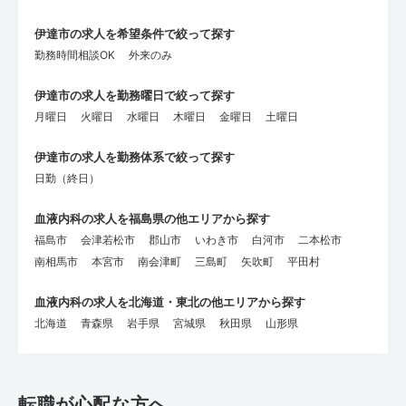
伊達市の求人を希望条件で絞って探す
勤務時間相談OK
外来のみ
伊達市の求人を勤務曜日で絞って探す
月曜日
火曜日
水曜日
木曜日
金曜日
土曜日
伊達市の求人を勤務体系で絞って探す
日勤（終日）
血液内科の求人を福島県の他エリアから探す
福島市
会津若松市
郡山市
いわき市
白河市
二本松市
南相馬市
本宮市
南会津町
三島町
矢吹町
平田村
血液内科の求人を北海道・東北の他エリアから探す
北海道
青森県
岩手県
宮城県
秋田県
山形県
転職が心配な方へ