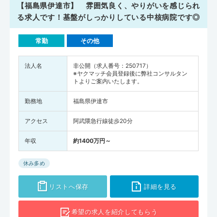
【福島県伊達市】 雰囲気良く、やりがいを感じられ
る求人です！基盤がしっかりしている中核病院です◎
常勤
その他
法人名
非公開（求人番号：250717）
※ヤクマッチ会員登録後に弊社コンサルタン
トよりご案内いたします。
勤務地
福島県伊達市
アクセス
阿武隈急行線徒歩20分
年収
約1400万円～
休み多め
リストへ保存
詳細を見る
希望の求人を
紹介してもらう