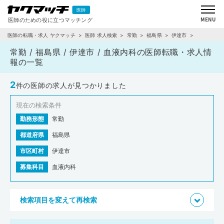
医師の転職・求人 ヤクマッチ
医師 求人検索
常勤
福島県
伊達市
血液内科
常勤 / 福島県 / 伊達市 / 血液内科の医師転職・求人情
報の一覧
2
件の医師の求人が見つかりました
現在の検索条件
勤務形態
常勤
都道府県
福島県
市区町村
伊達市
募集科目
血液内科
検索項目を変えて再検索