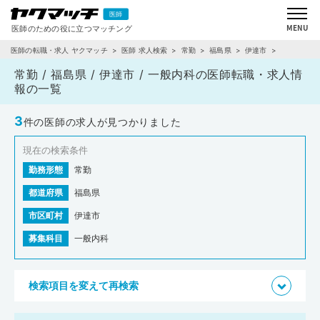
医師の転職・求人 ヤクマッチ
医師 求人検索
常勤
福島県
伊達市
一般内科
常勤 / 福島県 / 伊達市 / 一般内科の医師転職・求人情
報の一覧
3
件の医師の求人が見つかりました
現在の検索条件
勤務形態
常勤
都道府県
福島県
市区町村
伊達市
募集科目
一般内科
検索項目を変えて再検索