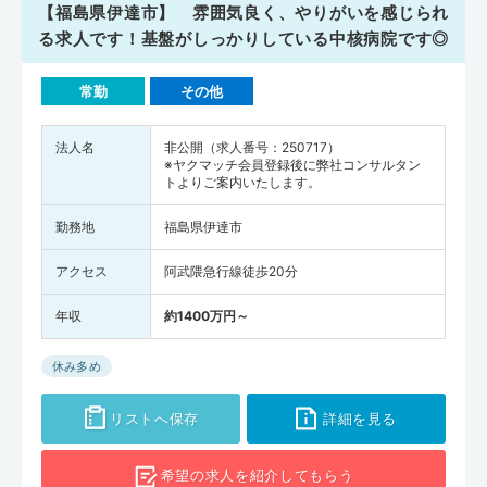
【福島県伊達市】 雰囲気良く、やりがいを感じられ
る求人です！基盤がしっかりしている中核病院です◎
常勤
その他
法人名
非公開（求人番号：250717）
※ヤクマッチ会員登録後に弊社コンサルタン
トよりご案内いたします。
勤務地
福島県伊達市
アクセス
阿武隈急行線徒歩20分
年収
約1400万円～
休み多め
リストへ保存
詳細を見る
希望の求人を
紹介してもらう