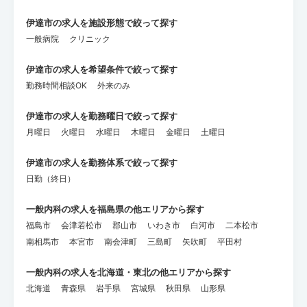
伊達市の求人を施設形態で絞って探す
一般病院
クリニック
伊達市の求人を希望条件で絞って探す
勤務時間相談OK
外来のみ
伊達市の求人を勤務曜日で絞って探す
月曜日
火曜日
水曜日
木曜日
金曜日
土曜日
伊達市の求人を勤務体系で絞って探す
日勤（終日）
一般内科の求人を福島県の他エリアから探す
福島市
会津若松市
郡山市
いわき市
白河市
二本松市
南相馬市
本宮市
南会津町
三島町
矢吹町
平田村
一般内科の求人を北海道・東北の他エリアから探す
北海道
青森県
岩手県
宮城県
秋田県
山形県