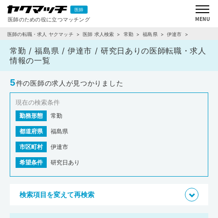
医師の転職・求人 ヤクマッチ
医師 求人検索
常勤
福島県
伊達市
研究日あり
常勤 / 福島県 / 伊達市 / 研究日ありの医師転職・求人
情報の一覧
5
件の医師の求人が見つかりました
現在の検索条件
勤務形態
常勤
都道府県
福島県
市区町村
伊達市
希望条件
研究日あり
検索項目を変えて再検索