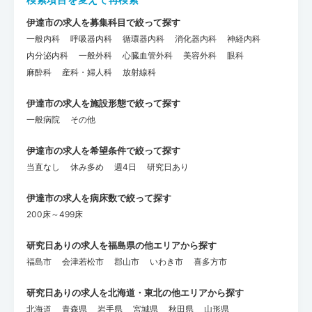
伊達市の求人を募集科目で絞って探す
一般内科
呼吸器内科
循環器内科
消化器内科
神経内科
内分泌内科
一般外科
心臓血管外科
美容外科
眼科
麻酔科
産科・婦人科
放射線科
伊達市の求人を施設形態で絞って探す
一般病院
その他
伊達市の求人を希望条件で絞って探す
当直なし
休み多め
週4日
研究日あり
伊達市の求人を病床数で絞って探す
200床～499床
研究日ありの求人を福島県の他エリアから探す
福島市
会津若松市
郡山市
いわき市
喜多方市
研究日ありの求人を北海道・東北の他エリアから探す
北海道
青森県
岩手県
宮城県
秋田県
山形県