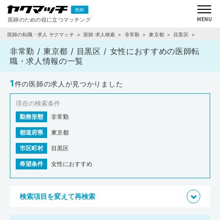
医師の転職・求人 ヤクマッチ
医師 求人検索
非常勤
東京都
目黒区
女性におすすめ
非常勤 / 東京都 / 目黒区 / 女性におすすめの医師転
職・求人情報の一覧
1
件の医師の求人が見つかりました
現在の検索条件
勤務形態
非常勤
都道府県
東京都
市区町村
目黒区
希望条件
女性におすすめ
検索項目を変えて再検索