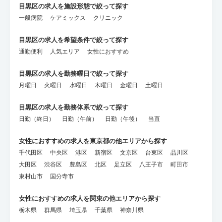
目黒区の求人を施設形態で絞って探す
一般病院
ケアミックス
クリニック
目黒区の求人を希望条件で絞って探す
通勤便利
人気エリア
女性におすすめ
目黒区の求人を勤務曜日で絞って探す
月曜日
火曜日
水曜日
木曜日
金曜日
土曜日
目黒区の求人を勤務体系で絞って探す
日勤（終日）
日勤（午前）
日勤（午後）
当直
女性におすすめの求人を東京都の他エリアから探す
千代田区
中央区
港区
新宿区
文京区
台東区
品川区
大田区
渋谷区
豊島区
北区
足立区
八王子市
町田市
東村山市
国分寺市
女性におすすめの求人を関東の他エリアから探す
栃木県
群馬県
埼玉県
千葉県
神奈川県