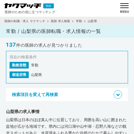
医師の転職・求人 ヤクマッチ
医師 求人検索
常勤
山梨県
常勤 / 山梨県の医師転職・求人情報の一覧
137
件の医師の求人が見つかりました
現在の検索条件
勤務形態
常勤
都道府県
山梨県
検索項目を変えて再検索
山梨県の求人事情
山梨県は日本のほぼ真ん中に位置しており、周囲を高い山に囲まれた
盆地が広がる地域です。県内には河口湖や山中湖・忍野八海などの観
光スポットがあり、水資源あふれる豊かな自然のなかで暮らしやすい