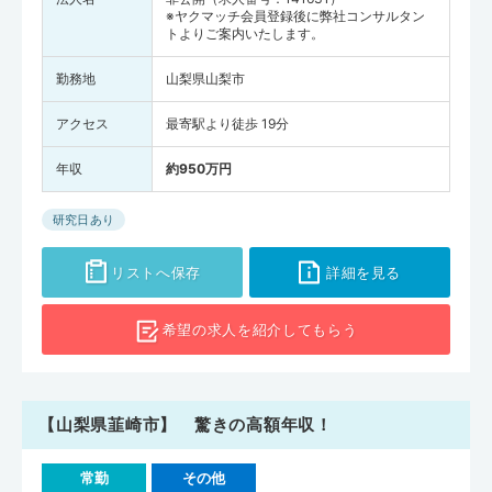
※ヤクマッチ会員登録後に弊社コンサルタン
トよりご案内いたします。
勤務地
山梨県山梨市
アクセス
最寄駅より徒歩 19分
年収
約950万円
研究日あり
リストへ保存
詳細を見る
希望の求人を
紹介してもらう
【山梨県韮崎市】 驚きの高額年収！
常勤
その他