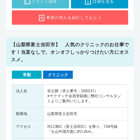
リストへ保存
詳細を見る
希望の求人を
紹介してもらう
【山梨県富士吉田市】 人気のクリニックのお仕事で
す！当直なしで、オンオフしっかりつけたい方にオス
スメ。
常勤
クリニック
法人名
非公開（求人番号：258331）
※ヤクマッチ会員登録後に弊社コンサルタン
トよりご案内いたします。
勤務地
山梨県富士吉田市
アクセス
河口湖IC（富士吉田IC）を降り、138号線
「を山中湖方面に約1.2km」