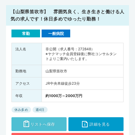
【山梨県笛吹市】 雰囲気良く、生き生きと働ける人
気の求人です！休日多めでゆったり勤務！
常勤
一般病院
法人名
非公開（求人番号：272848）
※ヤクマッチ会員登録後に弊社コンサルタン
トよりご案内いたします。
勤務地
山梨県笛吹市
アクセス
JR中央本線徒歩23分
年収
約1000万～2000万円
休み多め
週4日
リストへ保存
詳細を見る