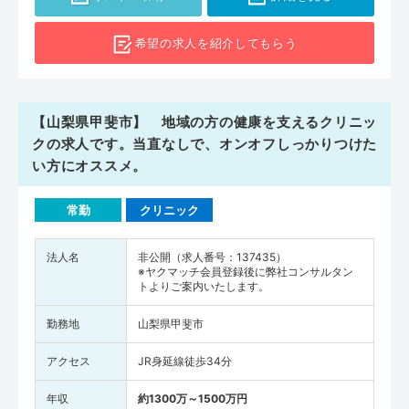
すると、県全体で230人（全国平均は246人）、甲府市で334人、甲
斐市で118人となります。山梨県は急性期病院のほか、複数のリハビ
希望の求人を
紹介してもらう
リテーション専門病院が点在しているのも特徴です。そのため、回復
期から維持期の医療機関に勤務したいという方も、自分の希望条件に
合った職場を見つけやすいでしょう。ぜひ山梨県の求人をチェックし
てみてはいかがでしょうか。
【山梨県甲斐市】 地域の方の健康を支えるクリニッ
クの求人です。当直なしで、オンオフしっかりつけた
い方にオススメ。
常勤
クリニック
法人名
非公開（求人番号：137435）
※ヤクマッチ会員登録後に弊社コンサルタン
トよりご案内いたします。
勤務地
山梨県甲斐市
アクセス
JR身延線徒歩34分
年収
約1300万～1500万円