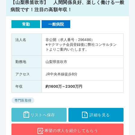
【山梨県笛吹市】 人間関係良好、楽しく働ける一般
病院です！注目の高額年収！
常勤
一般病院
法人名
非公開（求人番号：296486）
※ヤクマッチ会員登録後に弊社コンサルタン
トよりご案内いたします。
勤務地
山梨県笛吹市
アクセス
JR中央本線徒歩8分
年収
約1600万～2300万円
専門医取得
リストへ保存
詳細を見る
希望の求人を
紹介してもらう