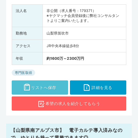
法人名
非公開（求人番号：179371）
※ヤクマッチ会員登録後に弊社コンサルタン
トよりご案内いたします。
勤務地
山梨県笛吹市
アクセス
JR中央本線徒歩8分
年収
約1600万～2300万円
専門医取得
リストへ保存
詳細を見る
希望の求人を
紹介してもらう
【山梨県南アルプス市】 電子カルテ導入済みなの
で、ゆとりを持って業務できます◎