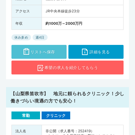
アクセス
JR中央本線徒歩23分
年収
約1000万～2000万円
休み多め
週4日
リストへ保存
詳細を見る
希望の求人を
紹介してもらう
【山梨県笛吹市】 地元に頼られるクリニック！少し
働きづらい境遇の方でも安心！
常勤
クリニック
法人名
非公開（求人番号：252419）