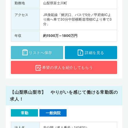
勤務地
山梨県富士川町
アクセス
JR身延線「鰍沢口、バスで5分／甲府南ICよ
り南へ車で30分中部横断道増穂ICより車で3
分」
年収
約1500万～1800万円
リストへ保存
詳細を見る
希望の求人を
紹介してもらう
【山梨県山梨市】 やりがいを感じて働ける常勤医の
求人！
常勤
一般病院
法人名
非公開（求人番号：141631）