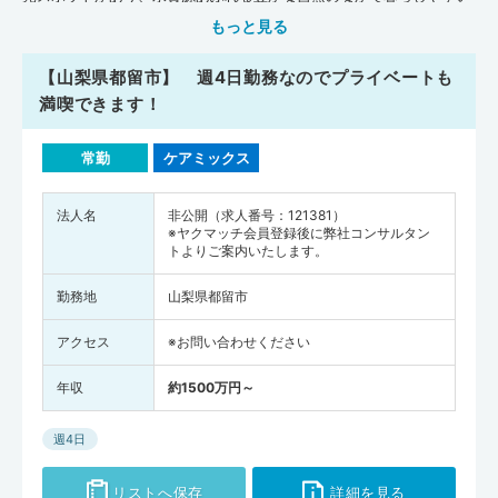
エリアとなっています。山梨県はぶどうやもも・すももをはじめとす
もっと見る
る果物の産地としても知られており、県内では旬の味覚を気軽に堪能
できるのも楽しみのひとつです。また医学部のある「山梨大学」で
【山梨県都留市】 週4日勤務なのでプライベートも
は、医学生が関連病院の小児科で保育ボランティアをおこなうなど、
満喫できます！
教育・研究機関と地域の交流が盛んにおこなわれています。日本医師
会の『地域医療情報システム JMAP』によると、平成30年11月時点
常勤
ケアミックス
で、山梨県には一般診療所が577軒、病院が61軒、歯科が464軒、在
宅療養支援診療所が66軒、在宅療養支援病院が9軒、介護施設が1,736
軒あります。全国平均施設数(人口10万人あたり)と比べてみると、山
法人名
非公開（求人番号：121381）
※ヤクマッチ会員登録後に弊社コンサルタン
梨県は一般診療所・歯科・在宅療養支援診療所・在宅療養支援病院の
トよりご案内いたします。
数が全国平均を下まわっている状況です。一方で、病院・介護施設の
数は山梨県が全国平均を上まわっています。病床数（人口10万人あた
勤務地
山梨県都留市
り）は、病院の数が全国平均を上まわっていますが、一般診療所の数
は山梨県が全国平均を下まわっています。山梨県では「山梨大学医学
アクセス
※お問い合わせください
部附属病院」などの中核病院と医療機関の連携に力を入れていること
もあり、外部の医師とも積極的にコミュニケーションをはかりながら
年収
約1500万円～
働きやすいでしょう。また厚生労働省が調査・発表した『医師・歯科
医師・薬剤師統計の概況（平成30年）』によると、山梨県全体の医師
週4日
の人数は1,919人（全国の医師の人数は327,210人)、甲府市で646人、
甲斐市で88人でした。山梨県の医師の人数を人口10万人あたりに換算
リストへ保存
詳細を見る