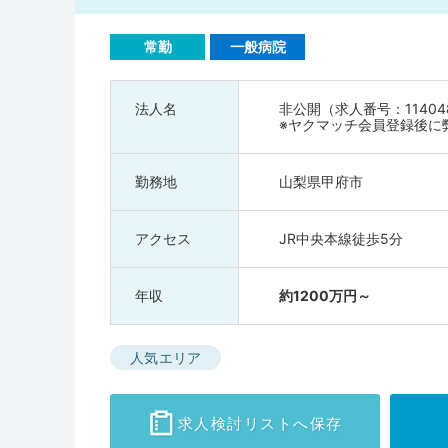
常勤
一般病院
法人名
非公開（求人番号：11404
※ヤクマッチ会員登録後に
勤務地
山梨県甲府市
アクセス
JR中央本線徒歩5分
年収
約1200万円～
人気エリア
求人検討
リストへ保存