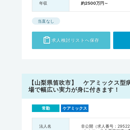
年収
約2500万円～
当直なし
求人検討
リストへ保存
【山梨県笛吹市】 ケアミックス型
場で幅広い実力が身に付きます！
常勤
ケアミックス
法人名
非公開（求人番号：29522