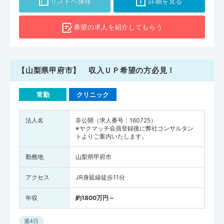
リストへ保存
詳細を見る
希望の求人を
紹介してもらう
【山梨県甲府市】 収入ＵＰ希望の方必見！
常勤
クリニック
法人名
非公開（求人番号：160725）
※ヤクマッチ会員登録後に弊社コンサルタン
トよりご案内いたします。
勤務地
山梨県甲府市
アクセス
JR身延線徒歩11分
年収
約1800万円～
週4日