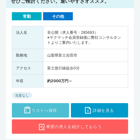
ぜひご検討ください。通いやすさオススメ。
常勤
その他
法人名
非公開（求人番号：285693）
※ヤクマッチ会員登録後に弊社コンサルタン
トよりご案内いたします。
勤務地
山梨県富士吉田市
アクセス
富士急行線徒歩0分
年収
約2000万円～
当直なし
リストへ保存
詳細を見る
希望の求人を
紹介してもらう