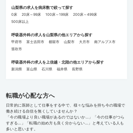
山梨県の求人を病床数で絞って探す
0床
20床～99床
100床～199床
200床～499床
500床以上
呼吸器外科の求人を山梨県の他エリアから探す
甲府市
富士吉田市
都留市
山梨市
大月市
南アルプス市
笛吹市
呼吸器外科の求人を上信越・北陸の他エリアから探す
新潟県
富山県
石川県
福井県
長野県
転職が心配な方へ
日常的に医師として仕事をする中で、様々な悩みを持ち今の職場で
働き続ける自信を無くしていませんか？
「今の職場より良い職場があるのではないか…」「今の仕事がつら
すぎる…」「転職の始め方も良く分からない…」と考えている人も
多いと思います。