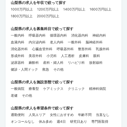
山梨県の求人を年収で絞って探す
1000万円以上
1200万円以上
1400万円以上
1600万円以上
1800万円以上
2000万円以上
山梨県の求人を募集科目で絞って探す
一般内科
呼吸器内科
循環器内科
消化器内科
神経内科
血液内科
内分泌内科
老人内科
一般外科
脳神経外科
消化器外科
心臓血管外科
呼吸器外科
整形外科
乳腺外科
形成外科
美容外科
小児科
人工透析
皮膚科
眼科
泌尿器科
麻酔科
産科・婦人科
リハビリ科
放射線科
健診・人間ドック
救急
その他
山梨県の求人を施設形態で絞って探す
一般病院
療養型
ケアミックス
クリニック
精神科病院
老健
その他
山梨県の求人を希望条件で絞って探す
通勤便利
人気エリア
女性におすすめ
年齢不問
当直なし
オンコールなし
休み多め
週4日
研究日あり
専門医取得