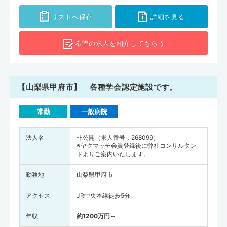
リストへ保存
詳細を見る
希望の求人を
紹介してもらう
【山梨県甲府市】 各種学会認定施設です。
常勤
一般病院
法人名
非公開（求人番号：268099）
※ヤクマッチ会員登録後に弊社コンサルタン
トよりご案内いたします。
勤務地
山梨県甲府市
アクセス
JR中央本線徒歩5分
年収
約1200万円～