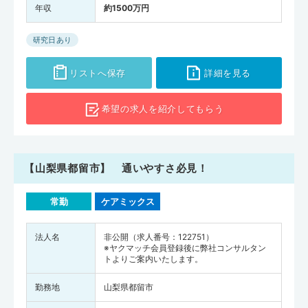
年収
約1500万円
研究日あり
リストへ保存
詳細を見る
希望の求人を
紹介してもらう
【山梨県都留市】 通いやすさ必見！
常勤
ケアミックス
法人名
非公開（求人番号：122751）
※ヤクマッチ会員登録後に弊社コンサルタン
トよりご案内いたします。
勤務地
山梨県都留市