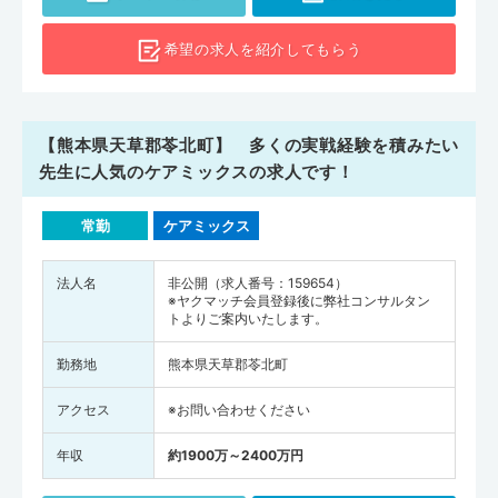
たりに換算すると、県全体で261人（全国平均は246人）、熊本市中
央区で575人、八代市で266人となります。熊本県は医師の勤務地が
希望の求人を
紹介してもらう
熊本市内に集中しており、周辺地域では医師が少ない状態です。地域
医療のなかで活躍するためにも、医師が不足している地域で専門的ス
キルを活かしてみてはいかがでしょうか。ぜひ熊本県の求人をチェッ
【熊本県天草郡苓北町】 多くの実戦経験を積みたい
クしてみてください。
先生に人気のケアミックスの求人です！
常勤
ケアミックス
法人名
非公開（求人番号：159654）
※ヤクマッチ会員登録後に弊社コンサルタン
トよりご案内いたします。
勤務地
熊本県天草郡苓北町
アクセス
※お問い合わせください
年収
約1900万～2400万円