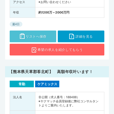
アクセス
※お問い合わせください
年収
約1200万～2000万円
週4日
リストへ保存
詳細を見る
希望の求人を
紹介してもらう
【熊本県天草郡苓北町】 高額年収叶います！
常勤
ケアミックス
法人名
非公開（求人番号：188488）
※ヤクマッチ会員登録後に弊社コンサルタン
トよりご案内いたします。