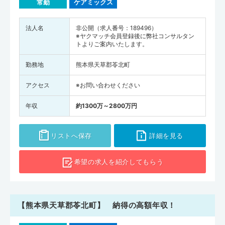
常勤
ケアミックス
法人名
非公開（求人番号：189496）
※ヤクマッチ会員登録後に弊社コンサルタン
トよりご案内いたします。
勤務地
熊本県天草郡苓北町
アクセス
※お問い合わせください
年収
約1300万～2800万円
リストへ保存
詳細を見る
希望の求人を
紹介してもらう
【熊本県天草郡苓北町】 納得の高額年収！