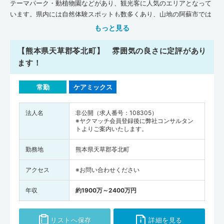
テーマパーク・動植物園などがあり、観光客に人気のエリアとなって
います。県内には自然体験スポットも数多くあり、山地の阿蘇市では
乗馬体験ができたり、海沿いの天草市ではイルカウォッチングができ
もっと見る
たりと休日に余暇を楽しみやすいのも特徴です。ほかにも馬肉料理や
熊本ラーメン・だご汁などの名物もそろっているので、仕事帰りに外
【熊本県天草郡苓北町】 雰囲気の良さに定評があり
食を楽しむのも良いでしょう。県内には「熊本大学」医学部もあり、
ます！
多くの医師や看護師を輩出しています。日本医師会の『地域医療情報
システム JMAP』によると、平成30年11月時点で、熊本県には一般
常勤
ケアミックス
診療所が1,246軒、病院が214軒、歯科が916軒、在宅療養支援診療所
が222軒、在宅療養支援病院が46軒、介護施設が4,405軒あります。
全国平均施設数(人口10万人あたり)と比べてみると、熊本県は一般診
法人名
非公開（求人番号：108305）
※ヤクマッチ会員登録後に弊社コンサルタン
療所・歯科の数が全国平均を下まわっています。一方で、病院・在宅
トよりご案内いたします。
療養支援診療所・在宅療養支援病院・介護施設の数は熊本県が全国平
均を上まわっている状況です。病床数（人口10万人あたり）は、一般
勤務地
熊本県天草郡苓北町
診療所・病院の数が全国平均を上まわっています。県内には「国立病
院機構 熊本医療センター」をはじめ、研修設備を整えた医療機関もそ
アクセス
※お問い合わせください
ろっているので、医師として働きながら臨床研修や生涯学習を継続し
やすいでしょう。また厚生労働省が調査・発表した『医師・歯科医
年収
約1900万～2400万円
師・薬剤師統計の概況（平成30年）』によると、熊本県全体の医師の
人数は4,661人（全国の医師の人数は327,210人)、熊本市中央区で
リストへ保存
詳細を見る
1,071人、八代市で339人でした。熊本県の医師の人数を人口10万人あ