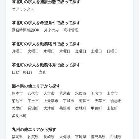
苓北町の求人を施設形態で絞って探す
ケアミックス
苓北町の求人を希望条件で絞って探す
勤務時間相談OK
外来のみ
病棟管理
苓北町の求人を勤務曜日で絞って探す
月曜日
火曜日
水曜日
木曜日
金曜日
土曜日
日曜日
苓北町の求人を勤務体系で絞って探す
日勤（終日）
当直
熊本県の他エリアから探す
熊本市
八代市
人吉市
荒尾市
水俣市
玉名市
山鹿市
菊池市
宇土市
上天草市
宇城市
阿蘇市
天草市
合志市
美里町
長洲町
大津町
菊陽町
益城町
甲佐町
山都町
多良木町
九州の他エリアから探す
福岡県
佐賀県
長崎県
大分県
宮崎県
鹿児島県
沖縄県