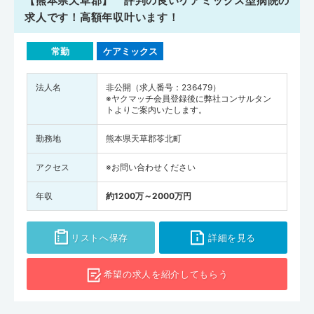
【熊本県天草郡】 評判の良いケアミックス型病院の
求人です！高額年収叶います！
常勤
ケアミックス
法人名
非公開（求人番号：236479）
※ヤクマッチ会員登録後に弊社コンサルタン
トよりご案内いたします。
勤務地
熊本県天草郡苓北町
アクセス
※お問い合わせください
年収
約1200万～2000万円
リストへ保存
詳細を見る
希望の求人を
紹介してもらう