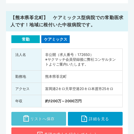
【熊本県苓北町】 ケアミックス型病院での常勤医求
人です！地域に根付いた中核病院です。
常勤
ケアミックス
法人名
非公開（求人番号：172650）
※ヤクマッチ会員登録後に弊社コンサルタン
トよりご案内いたします。
勤務地
熊本県苓北町
アクセス
富岡港2キロ天草空港20キロ本渡市25キロ
年収
約1200万～2000万円
リストへ保存
詳細を見る