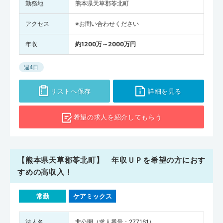
勤務地
熊本県天草郡苓北町
アクセス
※お問い合わせください
年収
約1200万～2000万円
週4日
リストへ保存
詳細を見る
希望の求人を
紹介してもらう
【熊本県天草郡苓北町】 年収ＵＰを希望の方におす
すめの高収入！
常勤
ケアミックス
法人名
非公開（求人番号：277161）