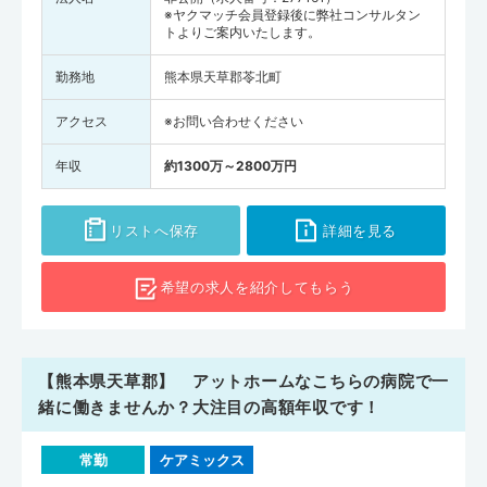
※ヤクマッチ会員登録後に弊社コンサルタン
トよりご案内いたします。
勤務地
熊本県天草郡苓北町
アクセス
※お問い合わせください
年収
約1300万～2800万円
リストへ保存
詳細を見る
希望の求人を
紹介してもらう
【熊本県天草郡】 アットホームなこちらの病院で一
緒に働きませんか？大注目の高額年収です！
常勤
ケアミックス