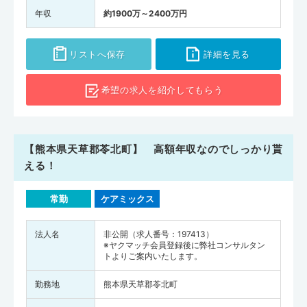
年収
約1900万～2400万円
リストへ保存
詳細を見る
希望の求人を
紹介してもらう
【熊本県天草郡苓北町】 高額年収なのでしっかり貰
える！
常勤
ケアミックス
法人名
非公開（求人番号：197413）
※ヤクマッチ会員登録後に弊社コンサルタン
トよりご案内いたします。
勤務地
熊本県天草郡苓北町