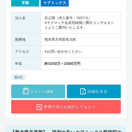
常勤
ケアミックス
法人名
非公開（求人番号：165113）
※ヤクマッチ会員登録後に弊社コンサルタン
トよりご案内いたします。
勤務地
熊本県天草郡苓北町
アクセス
※お問い合わせください
年収
約1200万～2000万円
週4日
リストへ保存
詳細を見る
希望の求人を
紹介してもらう