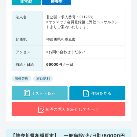
非常勤
療養型
法人名
非公開（求人番号：311256）
※ヤクマッチ会員登録後に弊社コンサルタン
トよりご案内いたします。
勤務地
神奈川県相模原市
アクセス
※お問い合わせください
時給・日給
66000円／一日
病棟管理
通勤便利
リストへ保存
詳細を見る
希望の求人を
紹介してもらう
【神奈川県相模原市】 一般病院/火/日勤/50000円