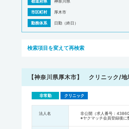
都道府県
神奈川県
市区町村
厚木市
勤務体系
日勤（終日）
検索項目を変えて再検索
【神奈川県厚木市】 クリニック/
非常勤
クリニック
法人名
非公開（求人番号：4386
※ヤクマッチ会員登録後に