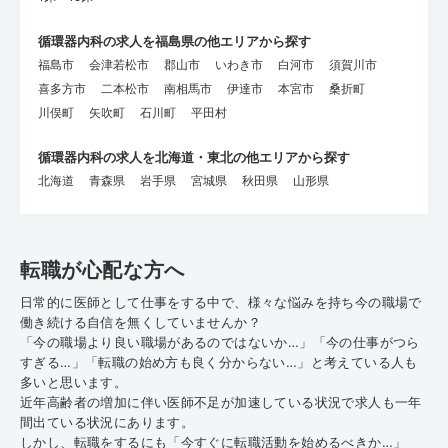
循環器内科の求人を福島県の他エリアから探す
福島市
会津若松市
郡山市
いわき市
白河市
須賀川市
喜多方市
二本松市
南相馬市
伊達市
本宮市
桑折町
川俣町
矢吹町
石川町
平田村
循環器内科の求人を北海道・東北の他エリアから探す
北海道
青森県
岩手県
宮城県
秋田県
山形県
転職が心配な方へ
日常的に医師として仕事をする中で、様々な悩みを持ち今の職場で
働き続ける自信を無くしていませんか？
「今の職場より良い職場があるのではないか…」「今の仕事がつら
すぎる…」「転職の始め方も良く分からない…」と考えている人も
多いと思います。
近年高齢者の増加に伴い医師不足が加速している状況で求人も一年
間出ている状況にあります。
しかし、転職をするにも「今すぐに転職活動を始めるべきか…」