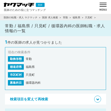
医師の転職・求人 ヤクマッチ
医師 求人検索
常勤
福島県
只見町
循環器内科
常勤 / 福島県 / 只見町 / 循環器内科の医師転職・求人
情報の一覧
1
件の医師の求人が見つかりました
現在の検索条件
勤務形態
常勤
都道府県
福島県
市区町村
只見町
募集科目
循環器内科
検索項目を変えて再検索